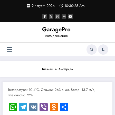
Перейти
9 августа 2026
10:30:25 AM
к
содержимому
GaragePro
Авто-движение
Главная
Амстердам
Температура: 10.4°C, Осадки: 263.4 мм, Ветер: 13.7 м/с,
Влажность: 72%
WhatsApp
Telegram
VK
Viber
Odnoklassniki
Отправить