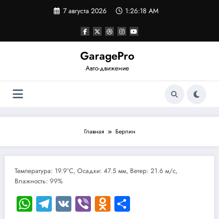
Перейти
7 августа 2026
1:26:18 AM
к
содержимому
GaragePro
Авто-движение
Главная
Берлин
Температура: 19.9°C, Осадки: 47.5 мм, Ветер: 21.6 м/с,
Влажность: 99%
WhatsApp
Telegram
VK
Viber
Odnoklassniki
Отправить