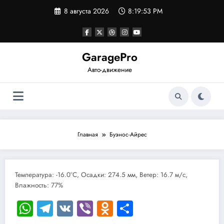
Перейти
8 августа 2026
8:19:53 PM
к
содержимому
GaragePro
Авто-движение
Главная
Буэнос-Айрес
Температура: -16.0°C, Осадки: 274.5 мм, Ветер: 16.7 м/с,
Влажность: 77%
WhatsApp
Telegram
VK
Viber
Odnoklassniki
Отправить