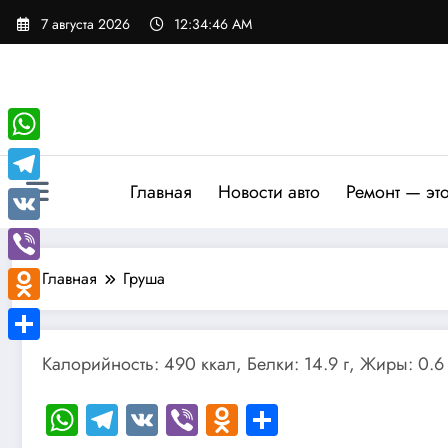
Перейти
7 августа 2026
12:34:47 AM
к
содержимому
WhatsApp
Главная
Новости авто
Ремонт — эт
Telegram
VK
Viber
Главная
Груша
Odnoklassniki
Отправить
Калорийность: 490 ккал, Белки: 14.9 г, Жиры: 0.6 
WhatsApp
Telegram
VK
Viber
Odnoklassniki
Отправить