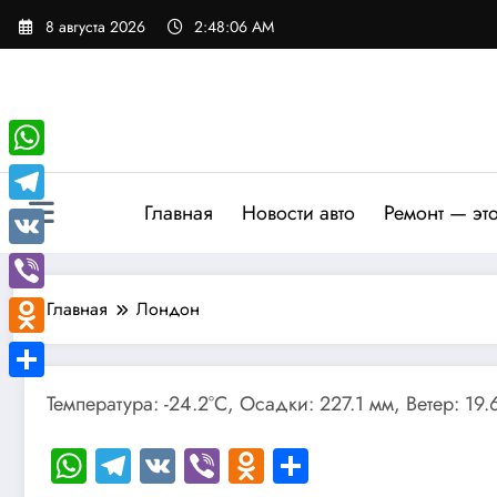
Перейти
8 августа 2026
2:48:06 AM
к
содержимому
WhatsApp
Главная
Новости авто
Ремонт — эт
Telegram
VK
Viber
Главная
Лондон
Odnoklassniki
Отправить
Температура: -24.2°C, Осадки: 227.1 мм, Ветер: 19
WhatsApp
Telegram
VK
Viber
Odnoklassniki
Отправить