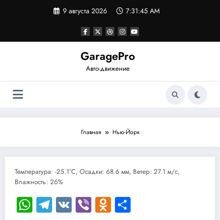
Перейти
9 августа 2026
7:31:45 AM
к
содержимому
GaragePro
Авто-движение
Главная
Нью-Йорк
Температура: -25.1°C, Осадки: 68.6 мм, Ветер: 27.1 м/с,
Влажность: 26%
WhatsApp
Telegram
VK
Viber
Odnoklassniki
Отправить