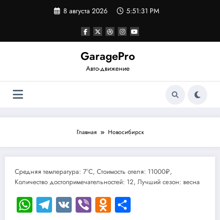
Перейти
8 августа 2026
5:51:31 PM
к
содержимому
GaragePro
Авто-движение
Главная
Новосибирск
Средняя температура: 7°C, Стоимость отеля: 11000₽,
Количество достопримечательностей: 12, Лучший сезон: весна
WhatsApp
Telegram
VK
Viber
Odnoklassniki
Отправить