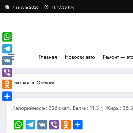
Перейти
7 августа 2026
11:47:36 PM
к
содержимому
WhatsApp
Главная
Новости авто
Ремонт — эт
Telegram
VK
Viber
Главная
Овсянка
Odnoklassniki
Отправить
Калорийность: 326 ккал, Белки: 11.3 г, Жиры: 35.3 
WhatsApp
Telegram
VK
Viber
Odnoklassniki
Отправить