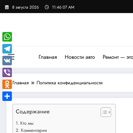
Перейти
8 августа 2026
11:46:07 AM
к
содержимому
WhatsApp
Главная
Новости авто
Ремонт — эт
Telegram
VK
Viber
Главная
Политика конфиденциальности
Odnoklassniki
Отправить
Содержание
Кто мы
Комментарии