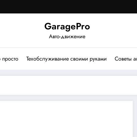
GaragePro
Авто-движение
о просто
Техобслуживание своими руками
Советы а