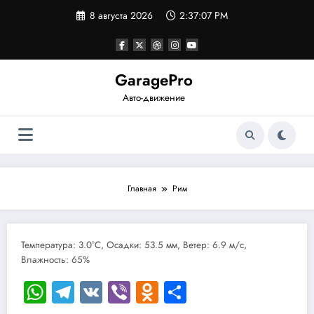
Перейти
8 августа 2026
2:37:07 PM
к
содержимому
GaragePro
Авто-движение
Главная
Рим
Температура: 3.0°C, Осадки: 53.5 мм, Ветер: 6.9 м/с,
Влажность: 65%
WhatsApp
Telegram
VK
Viber
Odnoklassniki
Отправить