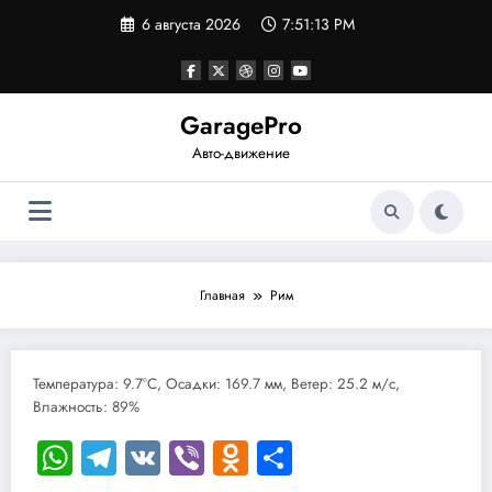
Перейти
6 августа 2026
7:51:13 PM
к
содержимому
GaragePro
Авто-движение
Главная
Рим
Температура: 9.7°C, Осадки: 169.7 мм, Ветер: 25.2 м/с,
Влажность: 89%
WhatsApp
Telegram
VK
Viber
Odnoklassniki
Отправить