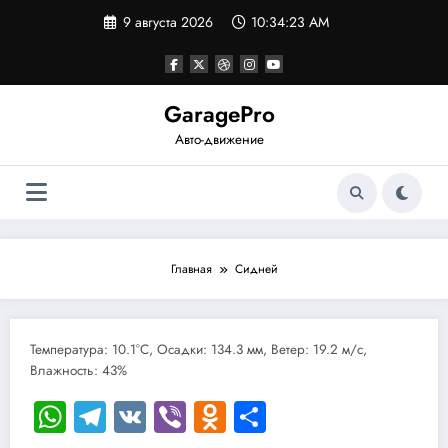
Перейти
9 августа 2026
10:34:23 AM
к
содержимому
GaragePro
Авто-движение
Главная
Сидней
Температура: 10.1°C, Осадки: 134.3 мм, Ветер: 19.2 м/с,
Влажность: 43%
WhatsApp
Telegram
VK
Viber
Odnoklassniki
Отправить