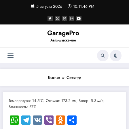
Перейти
5 августа 2026
10:11:46 PM
к
содержимому
GaragePro
Авто-движение
Главная
Сингапур
Температура: 14.5°C, Осадки: 173.2 мм, Ветер: 5.3 м/с,
Влажность: 37%
WhatsApp
Telegram
VK
Viber
Odnoklassniki
Отправить