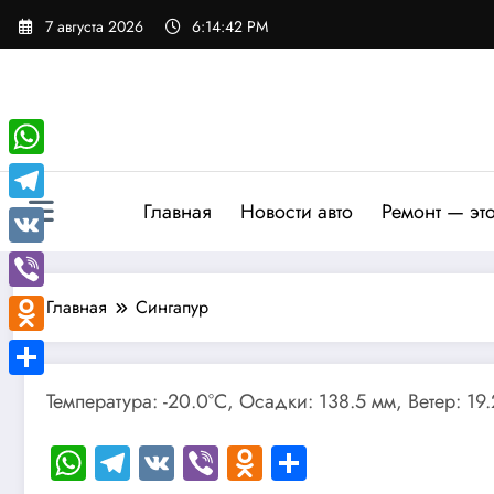
Перейти
7 августа 2026
6:14:43 PM
к
содержимому
WhatsApp
Главная
Новости авто
Ремонт — эт
Telegram
VK
Viber
Главная
Сингапур
Odnoklassniki
Отправить
Температура: -20.0°C, Осадки: 138.5 мм, Ветер: 19
WhatsApp
Telegram
VK
Viber
Odnoklassniki
Отправить