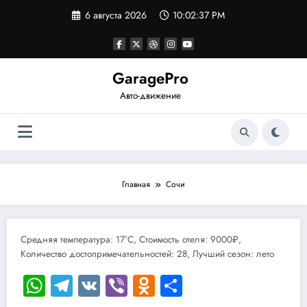
Перейти
6 августа 2026
10:02:37 PM
к
содержимому
GaragePro
Авто-движение
Главная
Сочи
Средняя температура: 17°C, Стоимость отеля: 9000₽,
Количество достопримечательностей: 28, Лучший сезон: лето
WhatsApp
Telegram
VK
Viber
Odnoklassniki
Отправить