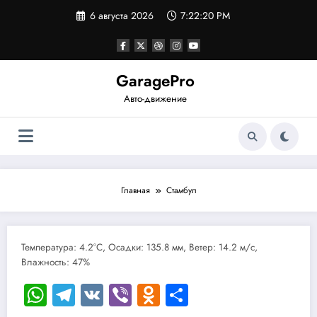
Перейти
6 августа 2026
7:22:20 PM
к
содержимому
GaragePro
Авто-движение
Главная
Стамбул
Температура: 4.2°C, Осадки: 135.8 мм, Ветер: 14.2 м/с,
Влажность: 47%
WhatsApp
Telegram
VK
Viber
Odnoklassniki
Отправить