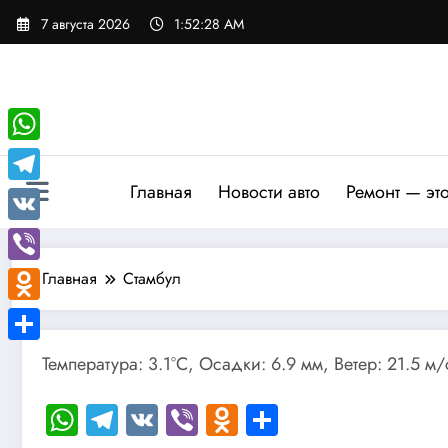
Перейти
7 августа 2026
1:52:29 AM
к
содержимому
WhatsApp
Главная
Новости авто
Ремонт — эт
Telegram
VK
Viber
Главная
Стамбул
Odnoklassniki
Отправить
Температура: 3.1°C, Осадки: 6.9 мм, Ветер: 21.5 м
WhatsApp
Telegram
VK
Viber
Odnoklassniki
Отправить