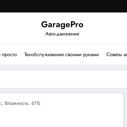
GaragePro
Авто-движение
о просто
Техобслуживание своими руками
Советы а
/с, Влажность: 61%