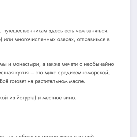
 путешественникам здесь есть чем заняться.
е) или многочисленных озерах, отправиться в
мы и монастыри, а также мечети с необычайно
естная кухня – это микс средиземноморской,
сё готовят на растительном масле.
ой из йогурта) и местное вино.
ет, но добраться можно всего с одной