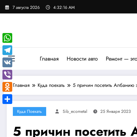
Перейти
7 августа 2026
4:32:17 AM
к
содержимому
WhatsApp
Главная
Новости авто
Ремонт — эт
Telegram
VK
Viber
Главная
Куда поехать
5 причин посетить Албанию 
Odnoklassniki
Отправить
Куда Поехать
Sib_ecometal
25 Января 2023
5 причин посетить 