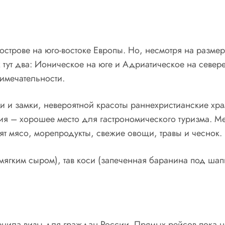
трове на юго-востоке Европы. Но, несмотря на размер,
х тут два: Ионическое на юге и Адриатическое на север
имечательности.
и и замки, невероятной красоты раннехристианские хра
ия – хорошее место для гастрономического туризма. М
 мясо, морепродукты, свежие овощи, травы и чеснок. В
ягким сыром), тав коси (запеченная баранина под шапк
менила визы для граждан России. Прямых рейсов пока н