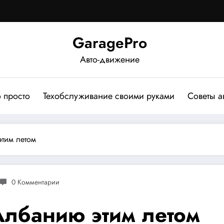
GaragePro
Авто-движение
о просто
Техобслуживание своими руками
Советы а
этим летом
0 Комментарии
Албанию этим летом