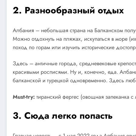
2. Разнообразный отдых
Албания – небольшая страна на Балканском полуос
Можно отдохнуть на пляжах, искупаться в море (и
поход по горам или изучить исторические достопр
Здесь – античные города, средневековые крепост
красивыми росписями. Ну и, конечно, еда. Албан
балканской и турецкой одновременно. Здесь любят
Must-try:
тиранский фергес (овощная запеканка с м
3. Сюда легко попасть
Главная новость – с 1 мая 2022 года Албания от