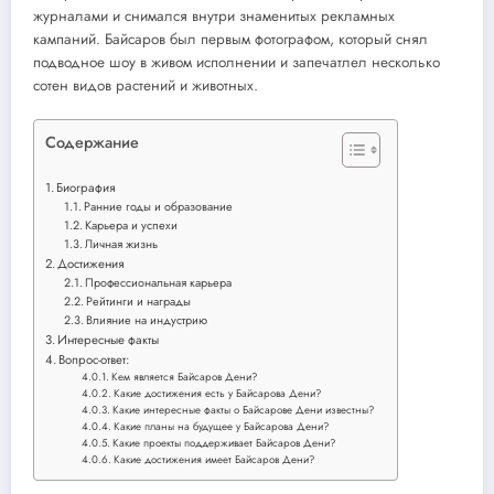
журналами и снимался внутри знаменитых рекламных
кампаний. Байсаров был первым фотографом, который снял
подводное шоу в живом исполнении и запечатлел несколько
сотен видов растений и животных.
Содержание
Биография
Ранние годы и образование
Карьера и успехи
Личная жизнь
Достижения
Профессиональная карьера
Рейтинги и награды
Влияние на индустрию
Интересные факты
Вопрос-ответ:
Кем является Байсаров Дени?
Какие достижения есть у Байсарова Дени?
Какие интересные факты о Байсарове Дени известны?
Какие планы на будущее у Байсарова Дени?
Какие проекты поддерживает Байсаров Дени?
Какие достижения имеет Байсаров Дени?