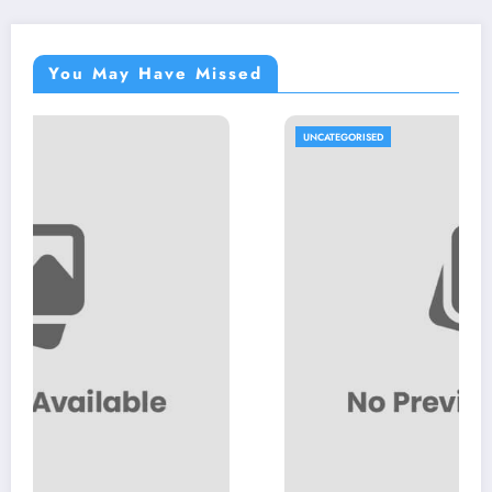
You May Have Missed
UNCATEGORISED