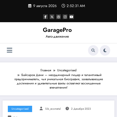
Перейти
9 августа 2026
2:52:31 AM
к
содержимому
GaragePro
Авто-движение
Главная
Uncategorised
Байсаров Дени — неординарный лидер и талантливый
предприниматель, чья уникальная биография, захватывающие
достижения и удивительные факты оставляют восхищенные
впечатления!
Uncategorised
Sib_ecometal
2 Декабря 2023