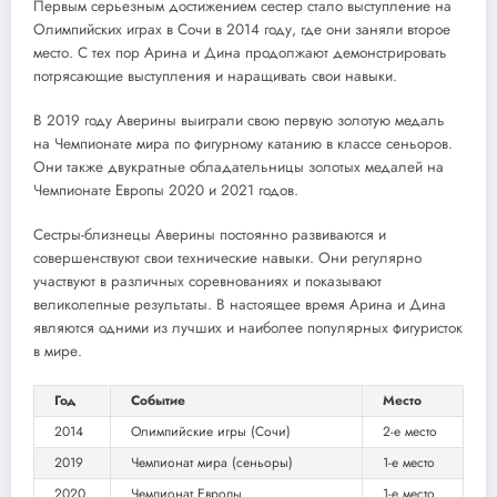
Первым серьезным достижением сестер стало выступление на
Олимпийских играх в Сочи в 2014 году, где они заняли второе
место. С тех пор Арина и Дина продолжают демонстрировать
потрясающие выступления и наращивать свои навыки.
В 2019 году Аверины выиграли свою первую золотую медаль
на Чемпионате мира по фигурному катанию в классе сеньоров.
Они также двукратные обладательницы золотых медалей на
Чемпионате Европы 2020 и 2021 годов.
Сестры-близнецы Аверины постоянно развиваются и
совершенствуют свои технические навыки. Они регулярно
участвуют в различных соревнованиях и показывают
великолепные результаты. В настоящее время Арина и Дина
являются одними из лучших и наиболее популярных фигуристок
в мире.
Год
Событие
Место
2014
Олимпийские игры (Сочи)
2-е место
2019
Чемпионат мира (сеньоры)
1-е место
2020
Чемпионат Европы
1-е место