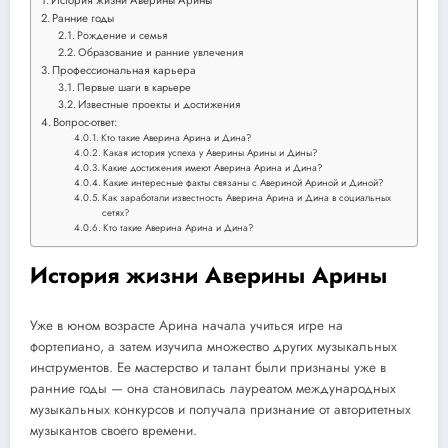
История жизни Аверины Арины
Ранние годы
Рождение и семья
Образование и ранние увлечения
Профессиональная карьера
Первые шаги в карьере
Известные проекты и достижения
Вопрос-ответ:
Кто такие Аверина Арина и Дина?
Какая история успеха у Аверины Арины и Дины?
Какие достижения имеют Аверина Арина и Дина?
Какие интересные факты связаны с Авериной Ариной и Диной?
Как заработали известность Аверина Арина и Дина в социальных
сетях?
Кто такие Аверина Арина и Дина?
История жизни Аверины Арины
Уже в юном возрасте Арина начала учиться игре на
фортепиано, а затем изучила множество других музыкальных
инструментов. Ее мастерство и талант были признаны уже в
ранние годы — она становилась лауреатом международных
музыкальных конкурсов и получала признание от авторитетных
музыкантов своего времени.