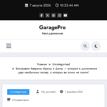
Перейти
7 августа 2026
10:23:44 AM
к
содержимому
GaragePro
Авто-движение
Главная
Uncategorised
Биография Аверины Арины и Дины — история и достижения
двух необычных сестер, о которых вы точно не знали!
Uncategorised
Sib_ecometal
1 Декабря 2023
0 Комментарии