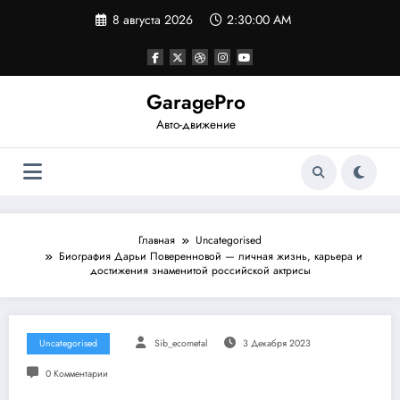
Перейти
8 августа 2026
2:30:01 AM
к
содержимому
GaragePro
Авто-движение
Главная
Uncategorised
Биография Дарьи Поверенновой — личная жизнь, карьера и
достижения знаменитой российской актрисы
Uncategorised
Sib_ecometal
3 Декабря 2023
0 Комментарии