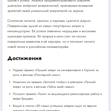
шагом к успеху. Актриса продемонстрировала широкий
диапазон актёрских возможностей, приковывая внимание
зрителей своей уникальной энергетикой на экране.
Сочетание таланта, красоты и каризмы сделали Дарью
Повереннова одной из самых популярных актрис в
киноиндустрии. Её успехи отмечены наградами и высокими
оценками критиков. Её прорыв в кино стал не только
поворотным моментом в её карьере, но и положил начало
новой эпохе в российском кинематографе.
Достижения
Лауреат премии «Лучший актер» на кинофестивале в Торонто за
роль в фильме «Последний шанс».
Номинант на премию «Золотой глобус» в категории «Лучший
актер» за роль в фильме «Тайна моей семьи».
Получил премию «Тони» за выдающуюся режиссерскую работу в
театре Бродвея.
Входит в список «50 самых успешных актеров года» по версии
журнала «Голливудский репортер».