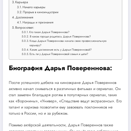
Карьера
Начало карьеры
Прорыв в киноиндустрии
Достижения
Награды и признания
Вопрос-ответ:
Кто такая Дарья Повереннова?
В каком городе родилась Дарья Повереннова?
Когда Дарья Повереннова начала свою профессиональную
карьеру?
Какие достижения есть у Дарьи Поверенновой?
Есть ли у Дарьи Поверенновой семья и дети?
Биография Дарья Повереннова:
После успешного дебюта на киноэкране Дарья Повереннов
активно начал сниматься в различных фильмах и сериалах. Он
стал заметен благодаря ролям в популярных сериалах, таких
как «Воронины», «Универ», «Следствие ведут экстрасенсы». Его
талант и харизма позволили ему завоевать поклонников не
только в России, но и за рубежом.
Помимо актёрской деятельности, Дарья Повереннов также