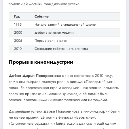
помогли ей достичь грандиозного успеха.
Год
Событие
1995
Начало занятий в танцевальной школе
2000
Дебют в качестве модели
2005
Первые роли в кино
2010
Основание собственного агентства
Прорыв в киноиндустрии
Дебют Дарьи Повереннова
в кино состоялся в 2010 году,
когда она сыграла главную роль в фильме «Последний день
лета». Её потрясающая игра и неподдельная эмоциональность
сразу же привлекли внимание критиков, а её талант был
отмечен престижными кинематографическими наградами.
Дальнейшие успехи
Дарьи Повереннова в киноиндустрии были
не менее яркими. Её роли в фильмах «Верь мне»,
«Сломленные сердца» и «Тайна водопада» стали ещё одним