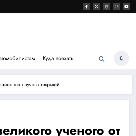
втомобилистам
Куда поехать
люционных научных открытий
великого ученого от