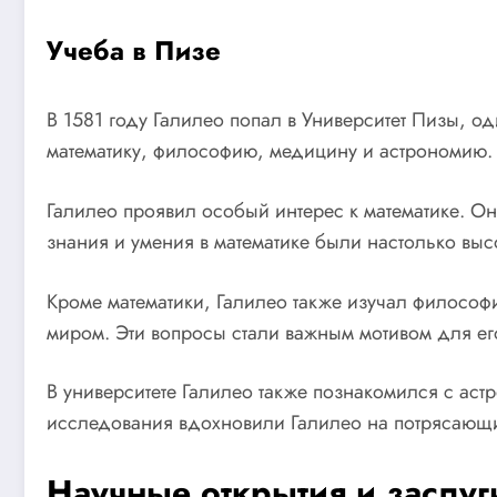
Учеба в Пизе
В 1581 году Галилео попал в Университет Пизы, о
математику, философию, медицину и астрономию.
Галилео проявил особый интерес к математике. Он
знания и умения в математике были настолько высо
Кроме математики, Галилео также изучал философи
миром. Эти вопросы стали важным мотивом для е
В университете Галилео также познакомился с аст
исследования вдохновили Галилео на потрясающи
Научные открытия и заслуг