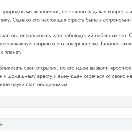
е природными явлениями, постоянно задавая вопросы и 
тику. Однако его настоящая страсть была в астрономии 
начал его использовать для наблюдений небесных тел. 
уществовавшую теорию о его совершенстве. Галилео так
х планет.
иковать свои открытия, но его идеи вызвали яростное 
ен к домашнему аресту и вынужден отречься от своих н
итие науки стал неоценимым.
м