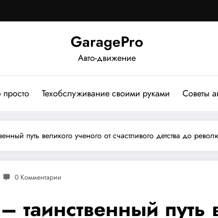
GaragePro
Авто-движение
о просто
Техобслуживание своими руками
Советы а
венный путь великого ученого от счастливого детства до рево
0 Комментарии
– таинственный путь 