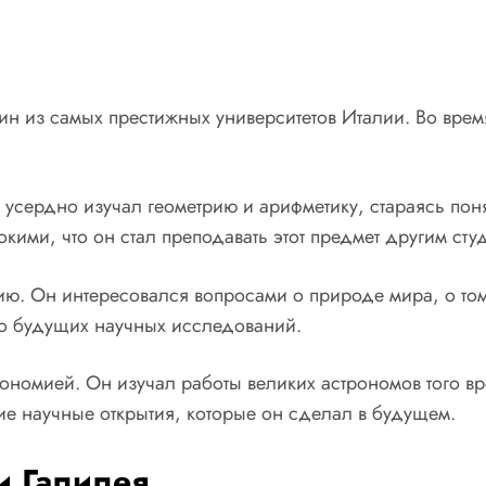
дин из самых престижных университетов Италии. Во вре
 усердно изучал геометрию и арифметику, стараясь пон
кими, что он стал преподавать этот предмет другим сту
ю. Он интересовался вопросами о природе мира, о том,
го будущих научных исследований.
рономией. Он изучал работы великих астрономов того в
е научные открытия, которые он сделал в будущем.
и Галилея