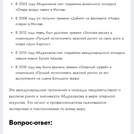
В 2003 году Абдразаков стал лауреатом вокального конкурса
«Опера вокруг света» в Москве.
В 2008 году он получил премию «Дебют» на фестивале «Новая
опера» в Москве.
В 2012 году певец был удостоен премии «Золотая маска» в
номинации «Лучший исполнитель мужской роли» за свою роль в
опере «Дон Карлос».
В 2015 году Абдразаков стал лауреатом международного конкурса
певцов имени Булата Аюкова.
В 2018 году ему была вручена премия «Оперный орфей» в
номинации «Лучший исполнитель мужской роли» за его
выступления на сцене Большого театра.
Эти международные признания и награды свидетельствуют о
высоком ранге и значимости Абдразакова в мире оперного
искусства. Его талант и профессионализм оцениваются
экспертами и поклонниками по всему миру.
Вопрос-ответ: