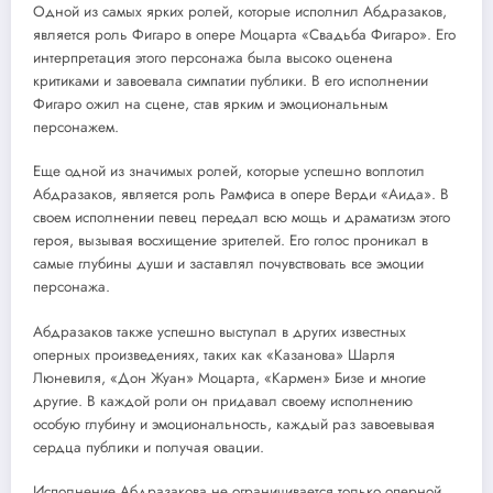
Одной из самых ярких ролей, которые исполнил Абдразаков,
является роль Фигаро в опере Моцарта «Свадьба Фигаро». Его
интерпретация этого персонажа была высоко оценена
критиками и завоевала симпатии публики. В его исполнении
Фигаро ожил на сцене, став ярким и эмоциональным
персонажем.
Еще одной из значимых ролей, которые успешно воплотил
Абдразаков, является роль Рамфиса в опере Верди «Аида». В
своем исполнении певец передал всю мощь и драматизм этого
героя, вызывая восхищение зрителей. Его голос проникал в
самые глубины души и заставлял почувствовать все эмоции
персонажа.
Абдразаков также успешно выступал в других известных
оперных произведениях, таких как «Казанова» Шарля
Люневиля, «Дон Жуан» Моцарта, «Кармен» Бизе и многие
другие. В каждой роли он придавал своему исполнению
особую глубину и эмоциональность, каждый раз завоевывая
сердца публики и получая овации.
Исполнение Абдразакова не ограничивается только оперной