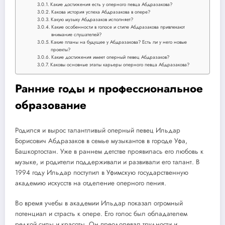
Какие достижения есть у оперного певца Абдразакова?
Какова история успеха Абдразакова в опере?
Какую музыку Абдразаков исполняет?
Какие особенности в голосе и стиле Абдразакова привлекают
внимание слушателей?
Какие планы на будущее у Абдразакова? Есть ли у него новые
проекты?
Какие достижения имеет оперный певец Абдразаков?
Каковы основные этапы карьеры оперного певца Абдразакова?
Ранние годы и профессиональное
образование
Родился и вырос талантливый оперный певец Ильдар
Борисович Абдразаков в семье музыкантов в городе Уфа,
Башкортостан. Уже в раннем детстве проявилась его любовь к
музыке, и родители поддерживали и развивали его талант. В
1994 году Ильдар поступил в Уфимскую государственную
академию искусств на отделение оперного пения.
Во время учебы в академии Ильдар показал огромный
потенциал и страсть к опере. Его голос был обладателем
редкой силы и красоты. Он преодолевал трудности и