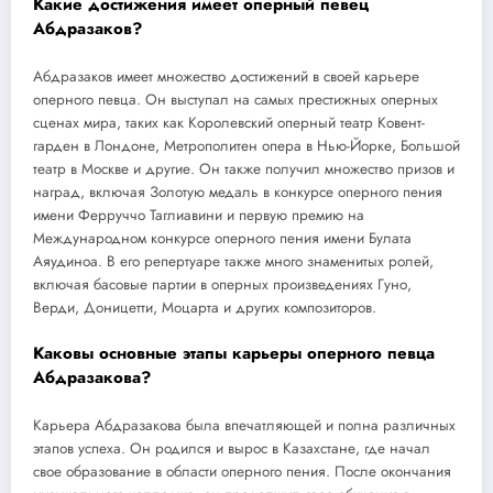
Какие достижения имеет оперный певец
Абдразаков?
Абдразаков имеет множество достижений в своей карьере
оперного певца. Он выступал на самых престижных оперных
сценах мира, таких как Королевский оперный театр Ковент-
гарден в Лондоне, Метрополитен опера в Нью-Йорке, Большой
театр в Москве и другие. Он также получил множество призов и
наград, включая Золотую медаль в конкурсе оперного пения
имени Ферруччо Таглиавини и первую премию на
Международном конкурсе оперного пения имени Булата
Аяудиноа. В его репертуаре также много знаменитых ролей,
включая басовые партии в оперных произведениях Гуно,
Верди, Доницетти, Моцарта и других композиторов.
Каковы основные этапы карьеры оперного певца
Абдразакова?
Карьера Абдразакова была впечатляющей и полна различных
этапов успеха. Он родился и вырос в Казахстане, где начал
свое образование в области оперного пения. После окончания