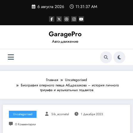
Перейти
6 августа 2026
11:31:37 AM
к
содержимому
GaragePro
Авто-движение
Главная
Uncategorised
Биография оперного певца Абдразакова – история личного
триумфа и музыкальных подвигов
Uncategorised
Sib_ecometal
1 Декабря 2023
0 Комментарии