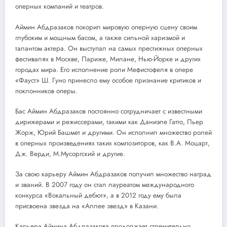
оперных компаний и театров.
Аймин Абдразаков покорил мировую оперную сцену своим
глубоким и мощным басом, а также сильной харизмой и
талантом актера. Он выступал на самых престижных оперных
фестивалях в Москве, Париже, Милане, Нью-Йорке и других
городах мира. Его исполнение роли Мефистофеля в опере
«Фауст» Ш. Гуно принесло ему особое признание критиков и
поклонников оперы.
Бас Аймин Абдразаков постоянно сотрудничает с известными
дирижерами и режиссерами, такими как Даниэле Гатто, Пьер
Жорж, Юрий Башмет и другими. Он исполнил множество ролей
в оперных произведениях таких композиторов, как В.А. Моцарт,
Дж. Верди, М.Мусоргский и другие.
За свою карьеру Аймин Абдразаков получил множество наград
и званий. В 2007 году он стал лауреатом международного
конкурса «Вокальный дебют», а в 2012 году ему была
присвоена звезда на «Аллее звезд» в Казани.
Карьера Аймина Абдразакова продолжает стремительно