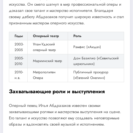
искусства. Он смело шагнул в мир профессиональной оперы и
доказал свое талант и мастерство исполнителя. Благодаря
своему дебюту Абдразаков получил широкую известность и стал
признанным мастером оперного искусства.
Годы
Оперный театр
Роль
2003-
Улан-Удэский
Рамфис («Аида»)
2005
оперный театр
2005-
Дон Базилио («Севильский
Мариинский театр
2010
цирюльник»)
2010-
Метрополитен
Публичный прокурор
н.в.
Опера
(«Евгений Онегин»)
Захватывающие роли и выступления
Оперный певец Илья Абдразаков известен своими
захватывающими ролями и мастерством выступления на сцене.
Его талант и искусство позволяют ему создавать неповторимые
образы и вдохновлять своей музыкой и исполнением.