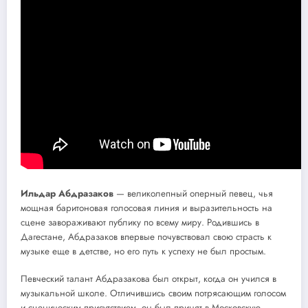
Ильдар Абдразаков
— великолепный оперный певец, чья
мощная баритоновая голосовая линия и выразительность на
сцене завораживают публику по всему миру. Родившись в
Дагестане, Абдразаков впервые почувствовал свою страсть к
музыке еще в детстве, но его путь к успеху не был простым.
Певческий талант Абдразакова был открыт, когда он учился в
музыкальной школе. Отличившись своим потрясающим голосом
и сценическим присутствием, он был принят в Московскую