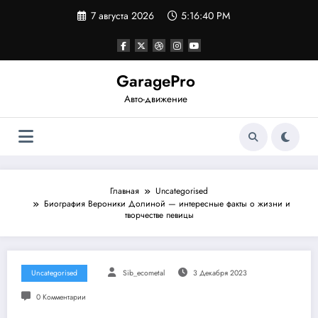
Перейти
7 августа 2026
5:16:40 PM
к
содержимому
GaragePro
Авто-движение
Главная
Uncategorised
Биография Вероники Долиной — интересные факты о жизни и
творчестве певицы
Uncategorised
Sib_ecometal
3 Декабря 2023
0 Комментарии