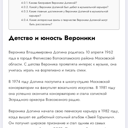
Какова биография Вероники Долиной?
Какой у Вероники Долиной был дебют в музыкальной карьере?
Какие главные достижения у Вероники Долиной в музыкальной
карьере?
Какие интересные факты о творчестве Вероники Долиной могут
быть рассказаны?
Детство и юность Вероники
Вероника Владимировна Долина родилась 10 апреля 1962
года в городе Феликсово Волоколамского района Московской
области. С детства Вероника проявляла интерес к музыке, она
училась играть на фортепиано и писать стихи.
В 1974 году Долина поступила в школу-студию Московской
консерватории на факультет вокального искусства. В 1981 году
она успешно окончила консерваторию и стала солисткой
Эстрадного оркестра Всесоюзного радио.
Вероника Долина начала свою певческую карьеру в 1982 году,
когда вышел ее дебютный сольный альбом «Змей Горыныч».
Он получил широкое признание и стал одним из самых