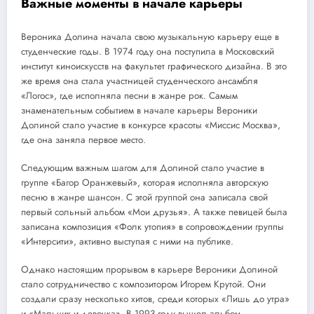
Важные моменты в начале карьеры
Вероника Долина начала свою музыкальную карьеру еще в
студенческие годы. В 1974 году она поступила в Московский
институт киноискусств на факультет графического дизайна. В это
же время она стала участницей студенческого ансамбля
«Логос», где исполняла песни в жанре рок. Самым
знаменательным событием в начале карьеры Вероники
Долиной стало участие в конкурсе красоты «Миссис Москва»,
где она заняла первое место.
Следующим важным шагом для Долиной стало участие в
группе «Багор Оранжевый», которая исполняла авторскую
песню в жанре шансон. С этой группой она записала свой
первый сольный альбом «Мои друзья». А также певицей была
записана композиция «Фолк утопия» в сопровождении группы
«Интерсити», активно выступая с ними на публике.
Однако настоящим прорывом в карьере Вероники Долиной
стало сотрудничество с композитором Игорем Крутой. Они
создали сразу несколько хитов, среди которых «Лишь до утра»
и «Мальчик и девочка». В 1993 году вышел альбом