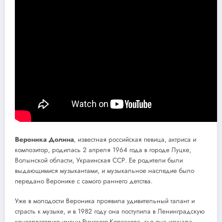
Вероника Долина
, известная российская певица, актриса и
композитор, родилась 2 апреля 1964 года в городе Луцке,
Волынской области, Украинская ССР. Ее родители были
выдающимися музыкантами, и музыкальное наследие было
передано Веронике с самого раннего детства.
Уже в молодости Вероника проявила удивительный талант и
страсть к музыке, и в 1982 году она поступила в Ленинградскую
консерваторию имени Римского-Корсакова, где она изучала