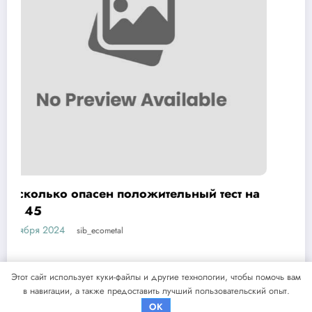
т на
Как лечить вирус папилломы у мужчин:
обзор методов и средств
1 ноября 2024
sib_ecometal
Этот сайт использует куки-файлы и другие технологии, чтобы помочь вам
в навигации, а также предоставить лучший пользовательский опыт.
NewsBlogger - Magazine & Blog
WordPress
Тема 2026 | Powered By
SpiceThemes
OK