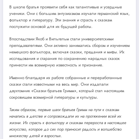
В школе братья проявили себя как талантливые и усердные
ученики. Они с большим энтузиазмом изучали германский язык,
фольклор и литературу. Эти знания и страсть к сказкам
послужили основой для их будущей работы.
Впоследствии Якоб и Вильгельм стали университетскими
преподавателями. Они активно занимались сбором и изучением
немецкого фольклора, включая сказки, предания и мифы. Их
исследования и старания по сохранению народных сказок
принесли им всемирную известность и признание.
Именно благодаря их работе собранные и переработанные
сказки стали известными на весь мир. Они издалали
двухтомник «Сказки братьев Гримм», который стал настоящим
сокровищем всемирной литературы и культуры.
Таким образом, первые шаги братьев Гримм на пути к сказкам
начались в детстве и сопровождали их на протяжении всей их
жизни. Их страсть к фольклору и сказкам переросла в настоящее
искусство, которое до сих пор приносит радость и волшебство
множеству детей и взрослых.