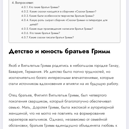
Вопрос-ответ:
Кто такие Братья Гримм?
Какие сказки находятся в сборнике «Сказки Гримм»?
Какие были особенности творчества Братьев Гримм?
Какую роль сыграл сборник «Сказки Гримм» в литературе для
детей?
Какие еще произведения написали Братья Гримм?
Кто такие братья Гримм?
Какие сказки писали братья Гримм?
Детство и юность братьев Гримм
Якоб и Вильгельм Гримм родились в небольшом городке Ганау,
Бавария, Германия. Их детство было полно трудностей, но
исключительно богато интересными впечатлениями, которые
стали источником вдохновения и влияли на их будущую работу.
Отец братьев, Филипп Вильгельм Гримм, был четвертого
поколения сварщиком, который благополучно обеспечивал
семью. Мать, Доротея Гримм, была жестокой и ауторитарной
женщиной, что не могло не повлиять на формирование
характеров мальчиков. Однако, независимо от семейной
обстановки, братьев Гримм единодушно объединяла любовь к