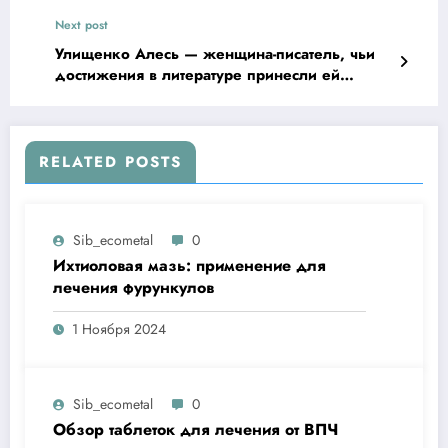
биографии и причина смерти популярного
Next post
телеведущего
Улищенко Алесь — женщина-писатель, чьи
достижения в литературе принесли ей
заслуженное признание и уважение.
Биография, творчество и особенности стиля
Улищенко Алеся достойны внимания!
RELATED POSTS
Sib_ecometal
0
Ихтиоловая мазь: применение для
лечения фурункулов
1 Ноября 2024
Sib_ecometal
0
Обзор таблеток для лечения от ВПЧ