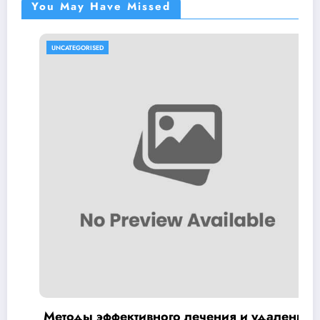
You May Have Missed
UNCATEGORISED
тивного лечения и удаления
Гроприносин п