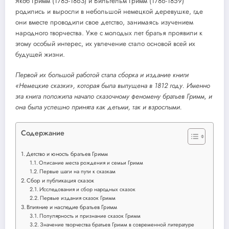
Якоб Гримм (1785-1863) и Вильгельм Гримм (1786-1859)
родились и выросли в небольшой немецкой деревушке, где
они вместе проводили свое детство, занимаясь изучением
народного творчества. Уже с молодых лет братья проявили к
этому особый интерес, их увлечение стало основой всей их
будущей жизни.
Первой их большой работой стала сборка и издание книги
«Немецкие сказки», которая была выпущена в 1812 году. Именно
эта книга положила начало сказочному феномену братьев Гримм, и
она была успешно принята как детьми, так и взрослыми.
Содержание
Детство и юность братьев Гримм
Описание места рождения и семьи Гримм
Первые шаги на пути к сказкам
Сбор и публикация сказок
Исследования и сбор народных сказок
Первые издания сказок Гримм
Влияние и наследие братьев Гримм
Популярность и признание сказок Гримм
Значение творчества братьев Гримм в современной литературе