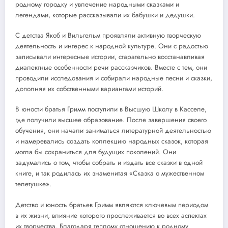
родному городку и увлечение народными сказками и
легендами, которые рассказывали их бабушки и дедушки.
С детства Якоб и Вильгельм проявляли активную творческую
деятельность и интерес к народной культуре. Они с радостью
записывали интересные истории, старательно восстанавливая
диалектные особенности речи рассказчиков. Вместе с тем, они
проводили исследования и собирали народные песни и сказки,
дополняя их собственными вариантами историй.
В юности братья Гримм поступили в Высшую Школу в Касселе,
где получили высшее образование. После завершения своего
обучения, они начали заниматься литературной деятельностью
и намеревались создать коллекцию народных сказок, которая
могла бы сохраниться для будущих поколений. Они
задумались о том, чтобы собрать и издать все сказки в одной
книге, и так родилась их знаменитая «Сказка о мужественном
телетушке».
Детство и юность братьев Гримм являются ключевым периодом
в их жизни, влияние которого прослеживается во всех аспектах
их творчества. Благодаря теплому отношению к родному