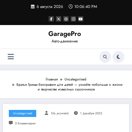
Перейти
6 августа 2026
10:06:41 PM
к
содержимому
GaragePro
Авто-движение
Главная
Uncategorised
Братья Гримм биография для детей — узнайте побольше о жизни
и творчестве известных сказочников
Uncategorised
Sib_ecometal
1 Декабря 2023
0 Комментарии