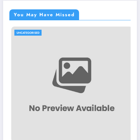
You May Have Missed
UNCATEGORISED