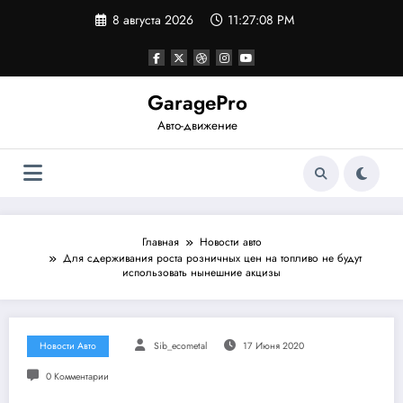
Перейти
8 августа 2026
11:27:09 PM
к
содержимому
GaragePro
Авто-движение
Главная
Новости авто
Для сдерживания роста розничных цен на топливо не будут
использовать нынешние акцизы
Новости Авто
Sib_ecometal
17 Июня 2020
0 Комментарии