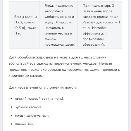
Ягоды измельчить
Принимать внутрь 3
мясорубкой,
раза в день после
Ягоды калины
добавить коньяк и
каждого приема пищи.
(1 кг), коньяк
водку. Жидкость
Разовая дозировка – 1
(0,5 л), водка
настаивать в
ст. л. Настойка
(1 л.)
течение месяца в
эффективна для
темном
профилактики
прохладном месте.
образований.
Для обработки жировика на ноге в домашних условиях
воспользуйтесь одним из перечисленных методов. Нельзя
применять несколько средств одновременно, может привести к
химическим ожогам.
Для избавления от уплотнения помогут:
свежий луковый сок (на ночь);
зубчики чеснока;
листья мать-и-мачехи;
пленки яиц;