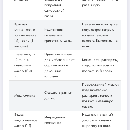
получения
раза в сутки.
однородной
пасты.
Красная
Нанести на повязку на
глина, кефир
Компоненты
ногу, сверху накрыть
(соотношение
перемешать,
полиэтиленовым
1:1), соль (1
приготовить мазь.
пакетом. Выполнять на
щепотка)
ночь.
Трава жерухи
Приготовить крем
(2 ст. л.),
для избавления от
Конечность распарить,
сливочное
образования в
средство нанести на
масло (2 ст.
домашних
повязку на 8 часов.
л.)
условиях.
Поврежденный участок
предварительно
Смешать в равных
Мед, сметана
распарить, нанести
долях.
повязку, смазанную
мазью.
Водка,
Намазать на ватный
Ингредиенты
подсолнечное
диск, приложить к
перемешать.
масло (1:1)
жировику на ноге.