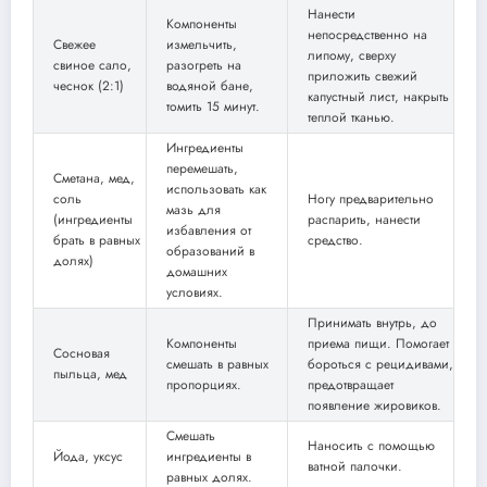
Нанести
Компоненты
непосредственно на
Свежее
измельчить,
липому, сверху
свиное сало,
разогреть на
приложить свежий
чеснок (2:1)
водяной бане,
капустный лист, накрыть
томить 15 минут.
теплой тканью.
Ингредиенты
перемешать,
Сметана, мед,
использовать как
соль
Ногу предварительно
мазь для
(ингредиенты
распарить, нанести
избавления от
брать в равных
средство.
образований в
долях)
домашних
условиях.
Принимать внутрь, до
Компоненты
приема пищи. Помогает
Сосновая
смешать в равных
бороться с рецидивами,
пыльца, мед
пропорциях.
предотвращает
появление жировиков.
Смешать
Наносить с помощью
Йода, уксус
ингредиенты в
ватной палочки.
равных долях.