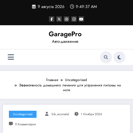
Перейти
9 августа 2026
9:49:38 AM
к
содержимому
GaragePro
Авто-движение
Главная
Uncategorised
Эффективность домашнего лечения для устранения липомы на
ноге
Uncategorised
Sib_ecometal
1 Ноября 2024
0 Комментарии