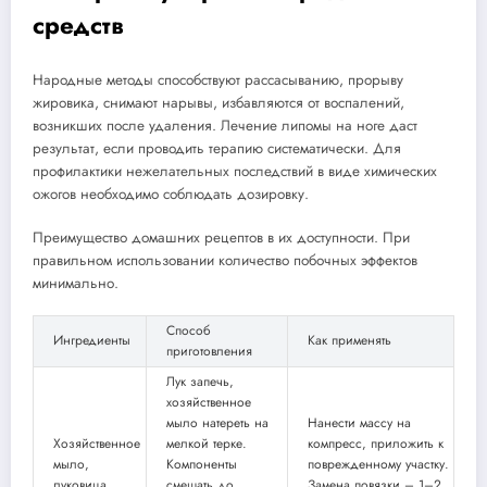
средств
Народные методы способствуют рассасыванию, прорыву
жировика, снимают нарывы, избавляются от воспалений,
возникших после удаления. Лечение липомы на ноге даст
результат, если проводить терапию систематически. Для
профилактики нежелательных последствий в виде химических
ожогов необходимо соблюдать дозировку.
Преимущество домашних рецептов в их доступности. При
правильном использовании количество побочных эффектов
минимально.
Способ
Ингредиенты
Как применять
приготовления
Лук запечь,
хозяйственное
мыло натереть на
Нанести массу на
Хозяйственное
мелкой терке.
компресс, приложить к
мыло,
Компоненты
поврежденному участку.
луковица
смешать до
Замена повязки – 1–2