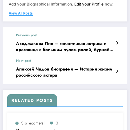
Add your Biographical Information.
Edit your Profile
now.
View All Posts
Previous post
Ахеджакова Лия — талантливая актриса и
красавица с большим пулом ролей, бурной
фильмографией и интересной личной
Next post
жизнью
Алексей Чадов биография — История жизни
российского актера
RELATED POSTS
Sib_ecometal
0