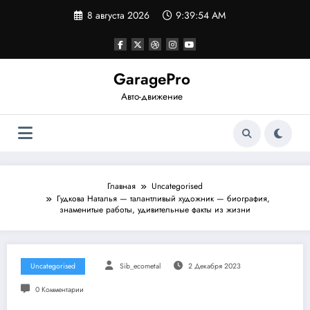
Перейти
8 августа 2026
9:39:55 AM
к
содержимому
GaragePro
Авто-движение
Главная
Uncategorised
Гудкова Наталья — талантливый художник — биография,
знаменитые работы, удивительные факты из жизни
Uncategorised
Sib_ecometal
2 Декабря 2023
0 Комментарии