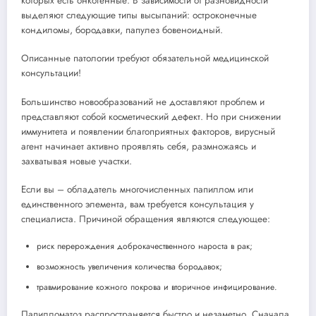
которых есть онкогенные. В зависимости от разновидности
выделяют следующие типы высыпаний: остроконечные
кондиломы, бородавки, папулез бовеноидный.
Описанные патологии требуют обязательной медицинской
консультации!
Большинство новообразований не доставляют проблем и
представляют собой косметический дефект. Но при снижении
иммунитета и появлении благоприятных факторов, вирусный
агент начинает активно проявлять себя, размножаясь и
захватывая новые участки.
Если вы – обладатель многочисленных папиллом или
единственного элемента, вам требуется консультация у
специалиста. Причиной обращения являются следующее:
риск перерождения доброкачественного нароста в рак;
возможность увеличения количества бородавок;
травмирование кожного покрова и вторичное инфицирование.
Папилломатоз распространяется быстро и незаметно. Сначала