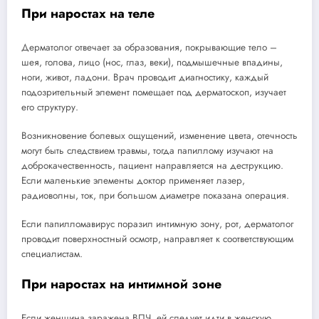
При наростах на теле
Дерматолог отвечает за образования, покрывающие тело –
шея, голова, лицо (нос, глаз, веки), подмышечные впадины,
ноги, живот, ладони. Врач проводит диагностику, каждый
подозрительный элемент помещает под дерматоскоп, изучает
его структуру.
Возникновение болевых ощущений, изменение цвета, отечность
могут быть следствием травмы, тогда папиллому изучают на
доброкачественность, пациент направляется на деструкцию.
Если маленькие элементы доктор применяет лазер,
радиоволны, ток, при большом диаметре показана операция.
Если папилломавирус поразил интимную зону, рот, дерматолог
проводит поверхностный осмотр, направляет к соответствующим
специалистам.
При наростах на интимной зоне
Если женщина заражена ВПЧ, ей следует идти в женскую