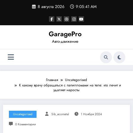
Перейти
8 августа 2026
9:05:41 AM
к
содержимому
GaragePro
Авто-движение
Главная
Uncategorised
К какому врачу обращаться с папилломами на теле: кто лечит и
удаляет наросты
Uncategorised
Sib_ecometal
1 Ноября 2024
0 Комментарии