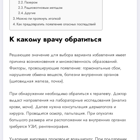
Лазером
Радиоволновым методом
Другие
Можно ли проткнуть иголкой
Как предотвратить появление опасных последствий
К какому врачу обратиться
Решающее значение для выбора варианта избавления имеет
причина возникновения и множественность образований.
Факторы, провоцирующие появление: гормональные сбои,
нарушение обмена веществ, болезни внутренних органов
(щитовидная железа, почки).
При обнаружении необходимо обратиться к терапевту. Доктор
выдаст направления на лабораторные исследования (анализ
крови, мочи). Далее нужна консультация дерматолога и
хирурга. Проводится осмотр, пальпация. При опухолях
большого размера или расположении на внутренних органах
требуется УЗИ, рентгенография.
Удаление жировика производит врач-хирург. При подозрении