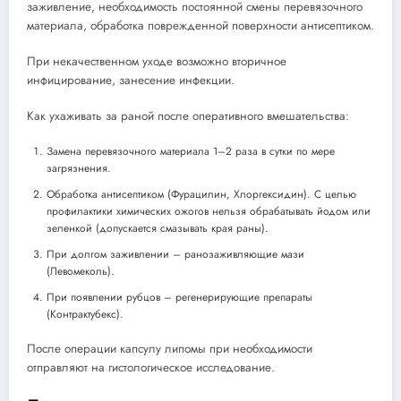
заживление, необходимость постоянной смены перевязочного
материала, обработка поврежденной поверхности антисептиком.
При некачественном уходе возможно вторичное
инфицирование, занесение инфекции.
Как ухаживать за раной после оперативного вмешательства:
Замена перевязочного материала 1–2 раза в сутки по мере
загрязнения.
Обработка антисептиком (Фурацилин, Хлоргексидин). С целью
профилактики химических ожогов нельзя обрабатывать йодом или
зеленкой (допускается смазывать края раны).
При долгом заживлении – ранозаживляющие мази
(Левомеколь).
При появлении рубцов – регенерирующие препараты
(Контрактубекс).
После операции капсулу липомы при необходимости
отправляют на гистологическое исследование.