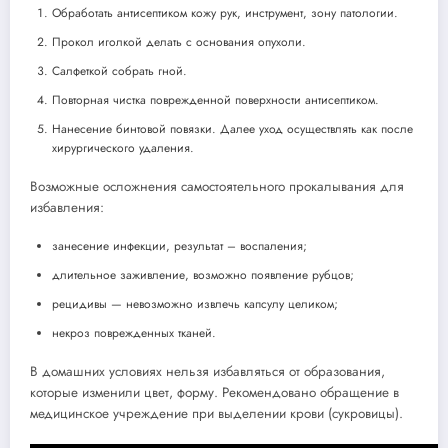
Обработать антисептиком кожу рук, инструмент, зону патологии.
Прокол иголкой делать с основания опухоли.
Салфеткой собрать гной.
Повторная чистка поврежденной поверхности антисептиком.
Нанесение бинтовой повязки. Далее уход осуществлять как после
хирургического удаления.
Возможные осложнения самостоятельного прокалывания для
избавления:
занесение инфекции, результат – воспаления;
длительное заживление, возможно появление рубцов;
рецидивы — невозможно извлечь капсулу целиком;
некроз поврежденных тканей.
В домашних условиях нельзя избавляться от образования,
которые изменили цвет, форму. Рекомендовано обращение в
медицинское учреждение при выделении крови (сукровицы).