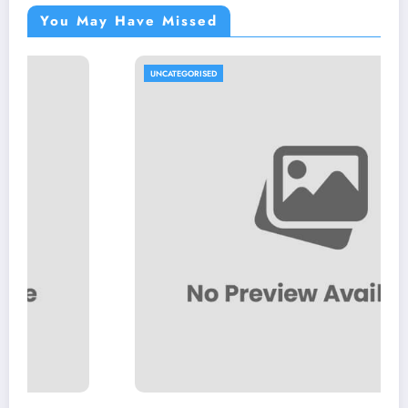
You May Have Missed
UNCATEGORISED