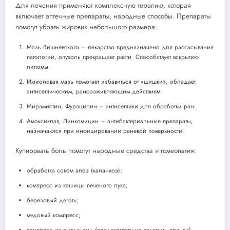
Для лечения применяют комплексную терапию, которая
включает аптечные препараты, народные способы. Препараты
помогут убрать жировик небольшого размера:
Мазь Вишневского – лекарство предназначено для рассасывания
патологии, опухоль прекращает расти. Способствует вскрытию
липомы.
Ихтиоловая мазь помогает избавиться от «шишки», обладает
антисептическим, ранозаживляющим действием.
Мирамистин, Фурацилин – антисептики для обработки ран.
Амоксиклав, Линкомицин – антибактериальные препараты,
назначаются при инфицировании раневой поверхности.
Купировать боль помогут народные средства и гомеопатия:
обработка соком алоэ (каланхоэ);
компресс из кашицы печеного лука;
березовый деготь;
медовый компресс;
компресс из сырых яиц (предварительно отделить пленки).