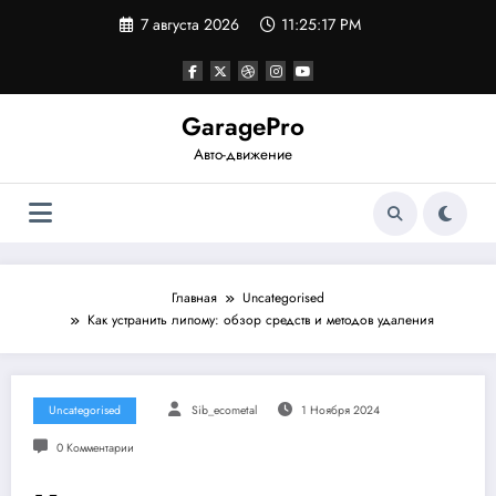
Перейти
7 августа 2026
11:25:18 PM
к
содержимому
GaragePro
Авто-движение
Главная
Uncategorised
Как устранить липому: обзор средств и методов удаления
Uncategorised
Sib_ecometal
1 Ноября 2024
0 Комментарии