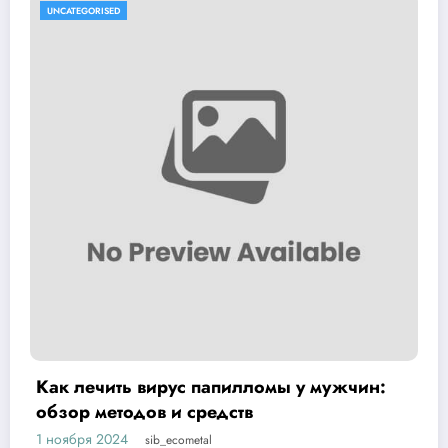
UNCATEGORISED
у мужчин:
Методы эффективного лечения 
папиллом: аппаратные, хирург
способы, медикаменты
1 ноября 2024
sib_ecometal