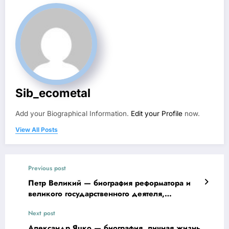
Sib_ecometal
Add your Biographical Information.
Edit your Profile
now.
View All Posts
Previous post
Петр Великий — биография реформатора и
великого государственного деятеля,
насытившего Россию светом прогресса и
Next post
достижений
Александр Яцко — биография, личная жизнь