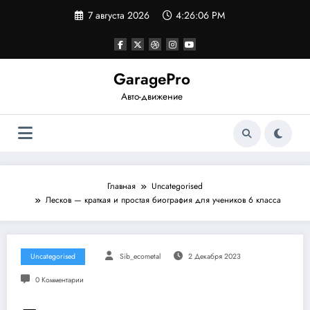
Перейти
7 августа 2026
4:26:06 PM
к
содержимому
GaragePro
Авто-движение
Главная
Uncategorised
Лесков — краткая и простая биография для учеников 6 класса
Uncategorised
Sib_ecometal
2 Декабря 2023
0 Комментарии