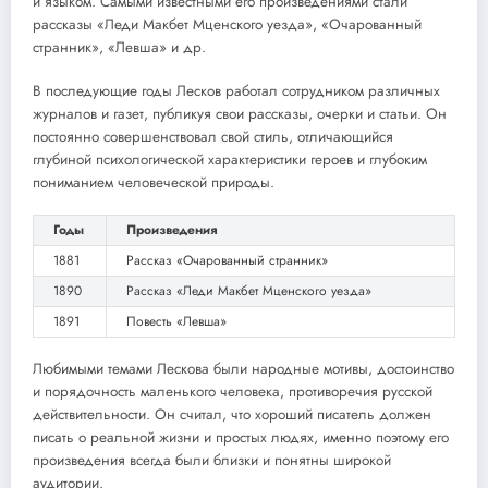
и языком. Самыми известными его произведениями стали
рассказы «Леди Макбет Мценского уезда», «Очарованный
странник», «Левша» и др.
В последующие годы Лесков работал сотрудником различных
журналов и газет, публикуя свои рассказы, очерки и статьи. Он
постоянно совершенствовал свой стиль, отличающийся
глубиной психологической характеристики героев и глубоким
пониманием человеческой природы.
Годы
Произведения
1881
Рассказ «Очарованный странник»
1890
Рассказ «Леди Макбет Мценского уезда»
1891
Повесть «Левша»
Любимыми темами Лескова были народные мотивы, достоинство
и порядочность маленького человека, противоречия русской
действительности. Он считал, что хороший писатель должен
писать о реальной жизни и простых людях, именно поэтому его
произведения всегда были близки и понятны широкой
аудитории.