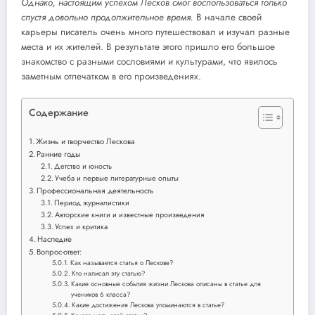
Однако, настоящим успехом Лесков смог воспользоваться только
спустя довольно продолжительное время.
В начале своей
карьеры писатель очень много путешествовал и изучал разные
места и их жителей. В результате этого пришло его большое
знакомство с разными сословиями и культурами, что явилось
заметным отпечатком в его произведениях.
Содержание
Жизнь и творчество Лескова
Ранние годы
Детство и юность
Учеба и первые литературные опыты
Профессиональная деятельность
Период журналистики
Авторские книги и известные произведения
Успех и критика
Наследие
Вопрос-ответ:
Как называется статья о Лескове?
Кто написал эту статью?
Какие основные события жизни Лескова описаны в статье для
учеников 6 класса?
Какие достижения Лескова упоминаются в статье?