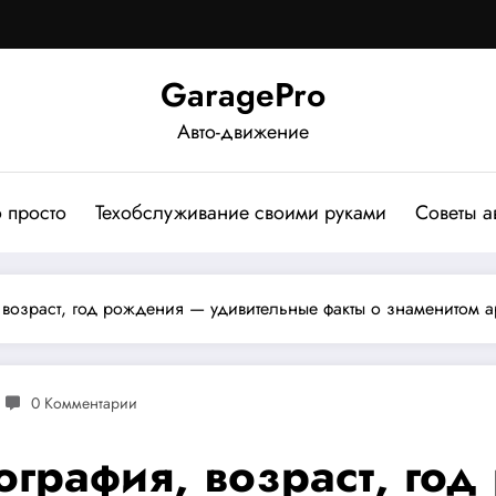
GaragePro
Авто-движение
о просто
Техобслуживание своими руками
Советы а
возраст, год рождения — удивительные факты о знаменитом а
0 Комментарии
графия, возраст, го