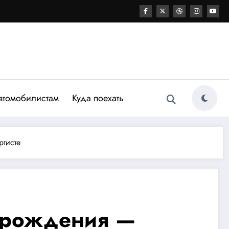
втомобилистам
Куда поехать
ртисте
д рождения —