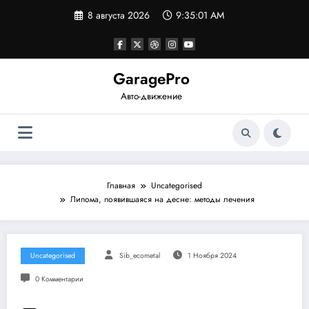
Перейти
8 августа 2026
9:35:02 AM
к
содержимому
GaragePro
Авто-движение
Главная
Uncategorised
Липома, появившаяся на десне: методы лечения
Uncategorised
Sib_ecometal
1 Ноября 2024
0 Комментарии