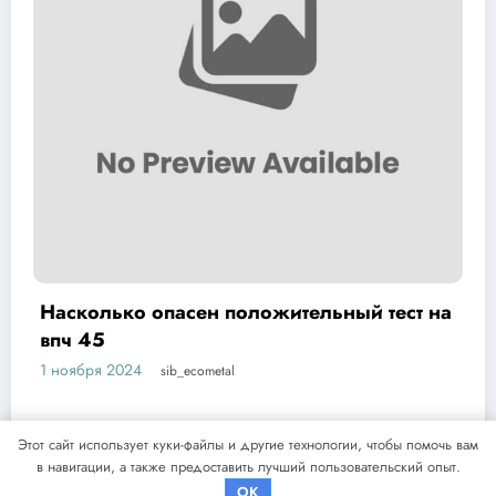
жительный тест на
Как лечить вирус папил
обзор методов и средст
1 ноября 2024
sib_ecometal
Этот сайт использует куки-файлы и другие технологии, чтобы помочь вам
в навигации, а также предоставить лучший пользовательский опыт.
NewsBlogger - Magazine & Blog
WordPress
Тема 2026 | Powered By
SpiceThemes
OK