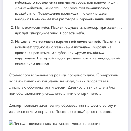
небольшого кровотечения при чистке зубов, при приеме пищи и
других действиях, когда ткани подвергаются механическому
воздействию. Повреждение происходит, потому что щека
находится в движении при разговоре и пережевывании пищи.
На поверхности неба. Пациент ощущает дискомфорт при жевании,
чувствует “инородное тело” в области неба.
На десне. Не отличается выраженной симптоматикой. Пациент не
испытывает трудностей с жеванием и глотанием. Жировик не
приводит к расшатыванию зубов или другим подобным
нарушениям. На первой стадии развития похож на кандидозный
стоматит или гингивит.
Стоматологи встречают жировики лоскутного типа. Обнаружить
их самостоятельно пациенты не могут, ткань прорастает в
слизистую оболочку рта и десен. Диагноз ставится случайно
при обследовании у стоматолога или отоларинголога.
Доктор проводит диагностику образования на десне во рту и
исследование материала. После этого подбирает лечение.