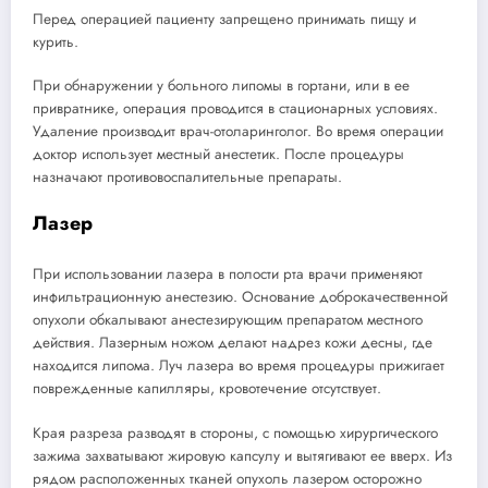
Перед операцией пациенту запрещено принимать пищу и
курить.
При обнаружении у больного липомы в гортани, или в ее
привратнике, операция проводится в стационарных условиях.
Удаление производит врач-отоларинголог. Во время операции
доктор использует местный анестетик. После процедуры
назначают противовоспалительные препараты.
Лазер
При использовании лазера в полости рта врачи применяют
инфильтрационную анестезию. Основание доброкачественной
опухоли обкалывают анестезирующим препаратом местного
действия. Лазерным ножом делают надрез кожи десны, где
находится липома. Луч лазера во время процедуры прижигает
поврежденные капилляры, кровотечение отсутствует.
Края разреза разводят в стороны, с помощью хирургического
зажима захватывают жировую капсулу и вытягивают ее вверх. Из
рядом расположенных тканей опухоль лазером осторожно