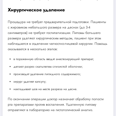
Хирургическое удаление
Процедура не требует предварительной подготовки. Пациенты
с жировиком небольшого размера на деснах (до 3-4
сантиметров) не требуют госпитализации. Липомы большего
размера удаляют хирургическим методом, пациент при этом
наблюдается в отделении челюстно-лицевой хирургии. Помощь
оказывается в несколько этапов:
в пораженную область вводят анестезирующий препарат;
делают разрез скальпелем слизистой оболочки;
производят удаление липидного содержимого;
хирург удаляет капсулу;
накладывает шов на месте разреза на десне.
По окончании операции доктор назначает обработку полости
рта препаратами против воспаления. Удаленную липому
отправляют в лабораторию на гистологический анализ.