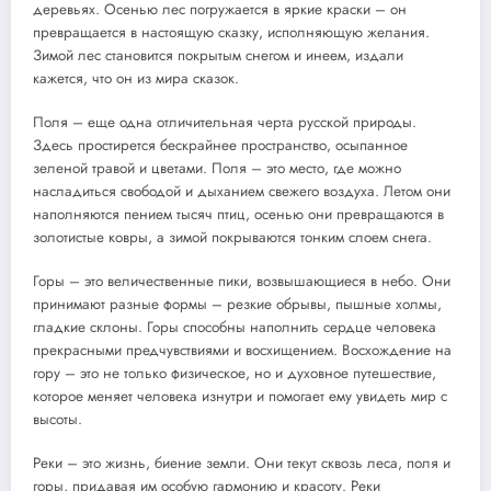
деревьях. Осенью лес погружается в яркие краски – он
превращается в настоящую сказку, исполняющую желания.
Зимой лес становится покрытым снегом и инеем, издали
кажется, что он из мира сказок.
Поля – еще одна отличительная черта русской природы.
Здесь простирется бескрайнее пространство, осыпанное
зеленой травой и цветами. Поля – это место, где можно
насладиться свободой и дыханием свежего воздуха. Летом они
наполняются пением тысяч птиц, осенью они превращаются в
золотистые ковры, а зимой покрываются тонким слоем снега.
Горы – это величественные пики, возвышающиеся в небо. Они
принимают разные формы – резкие обрывы, пышные холмы,
гладкие склоны. Горы способны наполнить сердце человека
прекрасными предчувствиями и восхищением. Восхождение на
гору – это не только физическое, но и духовное путешествие,
которое меняет человека изнутри и помогает ему увидеть мир с
высоты.
Реки – это жизнь, биение земли. Они текут сквозь леса, поля и
горы, придавая им особую гармонию и красоту. Реки