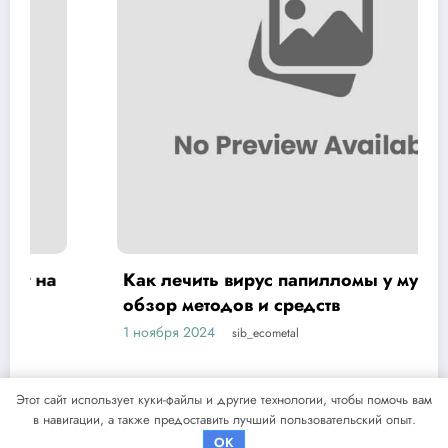
Как лечить вирус папилломы у мужчин:
обзор методов и средств
1 ноября 2024
sib_ecometal
Этот сайт использует куки-файлы и другие технологии, чтобы помочь вам
в навигации, а также предоставить лучший пользовательский опыт.
NewsBlogger - Magazine & Blog
WordPress
Тема 2026 | Powered By
SpiceThemes
OK