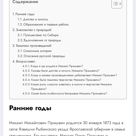
Содержание
Ранние годы
Детство и юность
Образование и первые работы
Знакомство с природой
Путешествие по Сибири
Вдохновение от природы
Тематика произведений
Сказочные истории
Описание русской природы
Вопрос-ответ:
Когда и где родился Михаил Пришвин?
Каковы были детство и юность Михаила Пришвина?
Когда и какими произведениями дебютировал Михаил Пришвин?
Какая была тематика творчества Михаила Пришвина?
Какую роль сыграла живопись в жизни и творчестве Михаила
Пришвина?
Какие были особенности биографии Михаила Пришвина?
Ранние годы
Михаил Михайлович Пришвин родился 30 января 1873 года в
селе Язвишчи Рыбинского уезда Ярославской губернии в семье
священника. Его родители, Михаил Лукич Пришвин и