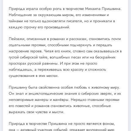
Природа играла особую роль в творчестве Михаила Пришвина.
Наблюдение за окружающим миром, его изменениями и
тайнами не только вдохновляли писателя, но и проникали в
каждую строчку его произведений.
Пейзажи, описанные в романах и рассказах, становились почти
отдельными героями, способными подчеркнуть и передать
настроение героев. Читая его книги, словно сам оказываешься в
густой сибирской тайге, волшебных лесах или на бескрайних
просторах русской равнины. И при этом не просто
наблюдаешь, а переживаешь всю красоту и сложность
существования в этих местах.
Пришвину была свойственна особая любовь к животному миру.
Он знал и энциклопедические знания о сибирских зверях, и их
неповторимые манеры и манёвры. Нередко главными героями
его повестей и романов становились животные, способные
выражать свои чувства и мысли.
Природа в творчестве Пришвина не просто является фоном,
она – активный участник событий, отражает внутренний мир