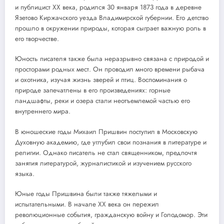
и публицист XX века, родился 30 января 1873 года в деревне
Язетово Киржачского уезда Владимирской губернии. Его детство
прошло в окружении природы, которая сыграет важную роль в
его творчестве.
Юность писателя также была неразрывно связана с природой и
просторами родных мест. Он проводил много времени рыбача
и охотника, изучая жизнь зверей и птиц. Воспоминания о
природе запечатлены в его произведениях: горные
ландшафты, реки и озера стали неотъемлемой частью его
внутреннего мира.
В юношеские годы Михаил Пришвин поступил в Московскую
Духовную академию, где углубил свои познания в литературе и
религии. Однако писатель не стал священником, предпочтя
занятия литературой, журналистикой и изучением русского
языка.
Юные годы Пришвина были также тяжелыми и
испытательными. В начале XX века он пережил
революционные события, гражданскую войну и Голодомор. Эти