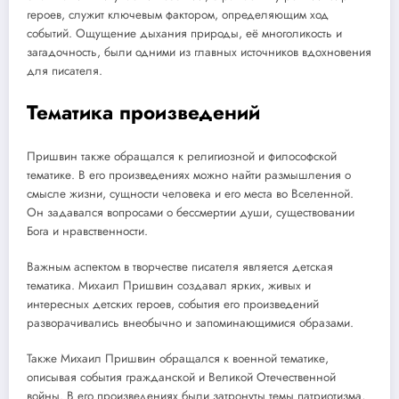
героев, служит ключевым фактором, определяющим ход
событий. Ощущение дыхания природы, её многоликость и
загадочность, были одними из главных источников вдохновения
для писателя.
Тематика произведений
Пришвин также обращался к религиозной и философской
тематике. В его произведениях можно найти размышления о
смысле жизни, сущности человека и его места во Вселенной.
Он задавался вопросами о бессмертии души, существовании
Бога и нравственности.
Важным аспектом в творчестве писателя является детская
тематика. Михаил Пришвин создавал ярких, живых и
интересных детских героев, события его произведений
разворачивались внеобычно и запоминающимися образами.
Также Михаил Пришвин обращался к военной тематике,
описывая события гражданской и Великой Отечественной
войны. В его произведениях были затронуты темы патриотизма,