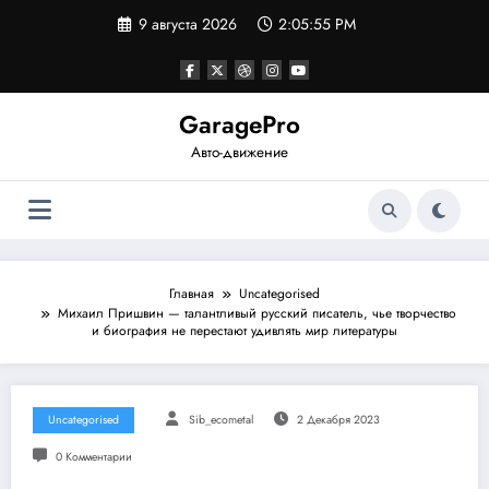
Перейти
9 августа 2026
2:05:56 PM
к
содержимому
GaragePro
Авто-движение
Главная
Uncategorised
Михаил Пришвин — талантливый русский писатель, чье творчество
и биография не перестают удивлять мир литературы
Uncategorised
Sib_ecometal
2 Декабря 2023
0 Комментарии