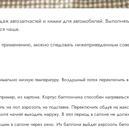
одаж автозапчастей и химии для автомобилей. Выполня
ся чаще.
по применению, можно следовать нижеприведенным сове
ксимально низкую температуру. Воздушный поток переключить
апример, из картона. Корпус баллончика способен нагреватьс
вить на пол аэрозоль на подставке. Переключить обдув на мак
оля начнет выходить наружу. В этот период в салоне не долж
щим в салоне через окно. Из баллона выйдет аэрозоль белого 