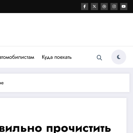
втомобилистам
Куда поехать
не
авильно прочистить