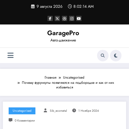
Перейти
9 августа 2026
8:02:15 AM
к
содержимому
GaragePro
Авто-движение
Главная
Uncategorised
Почему фурункулы появляются на подбородке и как от них
избавиться
Uncategorised
Sib_ecometal
1 Ноября 2024
0 Комментарии