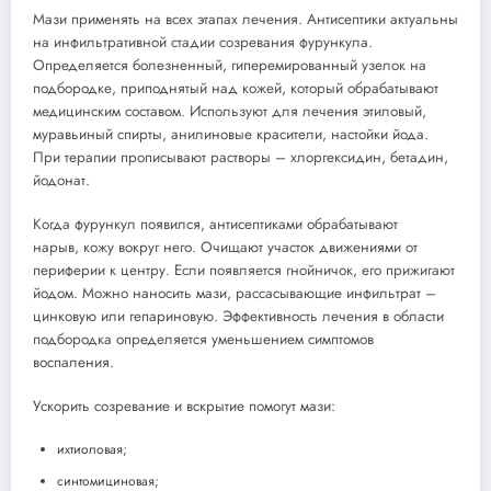
Мази применять на всех этапах лечения. Антисептики актуальны
на инфильтративной стадии созревания фурункула.
Определяется болезненный, гиперемированный узелок на
подбородке, приподнятый над кожей, который обрабатывают
медицинским составом. Используют для лечения этиловый,
муравьиный спирты, анилиновые красители, настойки йода.
При терапии прописывают растворы – хлоргексидин, бетадин,
йодонат.
Когда фурункул появился, антисептиками обрабатывают
нарыв, кожу вокруг него. Очищают участок движениями от
периферии к центру. Если появляется гнойничок, его прижигают
йодом. Можно наносить мази, рассасывающие инфильтрат –
цинковую или гепариновую. Эффективность лечения в области
подбородка определяется уменьшением симптомов
воспаления.
Ускорить созревание и вскрытие помогут мази:
ихтиоловая;
синтомициновая;