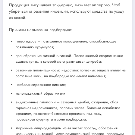
Продукция высушивает эпидермис, вызывает аллергию. Чтоб
уберечься от развития инфекции, используют средства по уходу
за кожей.
Причины нарывов на подбородке:
гипергидроз – повышенное потоотделение, способствующее
появлению фурункулов;
пренебрежение личной гигиеной. После занятий спортом важно
смывать грязь, в которой могут развиваться микробы;
сезонные гиповитаминозы: недостаток полезных веществ влияет на
состояние кожи, на подбородке возникают нагноения;
несбалансированное питание;
малоподвижный образ жизни;
эндокринные патологии – сахарный диабет, ожирение, сбой
гормонов надпочечников, половых желез. Болезни ослабляют
организм, позволяют бактериям проникать под кожу,
провоцируя фурункулы в зоне подбородка;
вторичные иммунодефициты из-за частых простуд, обострения
хронических инфекций, иммуносупрессивной терапии, пересадки