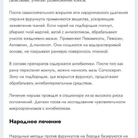
свойствами, угнетает размножение кокков.
После самостоятельного вскрытия или хирургического удаления
стержня фурункула применяются вещества, ускоряющие
заживление тканей. Если чирей на подбородке лопнул,
убирают гной марлей, ватой с антисептиком, обрабатывают
участок ежедневно мазью. Применяют Левомеколь, Левосин,
Актовегин, Д-пантенол. Они создаются на водорастворимой
основе, не покрывают раневую поверхность пленкой.
В составе препаратов содержатся антибиотики. После того как
рана перестанет мокнуть, можно наносить мазь Солкосерил.
Зону на подбородке, где вскрылся фурункул, продолжают
обрабатывать антибактериальным средством.
Лечение нарыва проводят в стационаре из-за высокого риска
осложнений. Делают посев на исследование чувствительности
микроорганизмов к антибиотикам.
Народное лечение
Народные методы против фурункулов на бороде базируются на