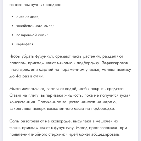
основе подручных средств:
листьев алоэ;
хозяйственного мыла;
поваренной соли;
картофеля.
Чтобы убрать фурункул, срезают часть растения, разделяют
пополам, прикладывают мякотью к подбородку. Зафиксировав
пластырем или марлей на пораженном участке, меняют повязку
до 4-х раз в сутки.
Мыло измельчают, заливают водой, чтобы покрыть средство.
Ставят на плиту, выпаривают жидкость, пока не получится густая
консистенция. Полученное вещество наносят на марлю,
закрепляют поверх воспаленного места на подбородке.
Соль разогревают на сковороде, высыпают в мешочек из
ткани, прикладывают к фурункулу. Метод противопоказан при
появлении гнойного стержня: чирей может абсцедировать.