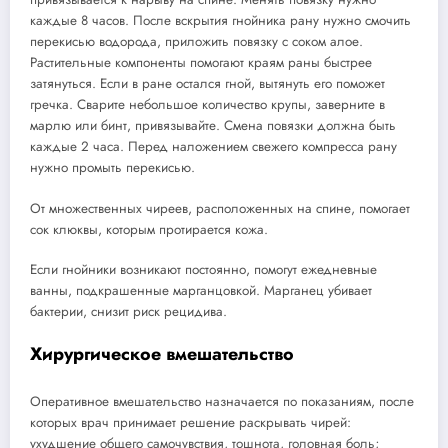
каждые 8 часов. После вскрытия гнойника рану нужно смочить
перекисью водорода, приложить повязку с соком алое.
Растительные компоненты помогают краям раны быстрее
затянуться. Если в ране остался гной, вытянуть его поможет
гречка. Сварите небольшое количество крупы, заверните в
марлю или бинт, привязывайте. Смена повязки должна быть
каждые 2 часа. Перед наложением свежего компресса рану
нужно промыть перекисью.
От множественных чиреев, расположенных на спине, помогает
сок клюквы, которым протирается кожа.
Если гнойники возникают постоянно, помогут ежедневные
ванны, подкрашенные марганцовкой. Марганец убивает
бактерии, снизит риск рецидива.
Хирургическое вмешательство
Оперативное вмешательство назначается по показаниям, после
которых врач принимает решение раскрывать чирей:
ухудшение общего самочувствия, тошнота, головная боль;