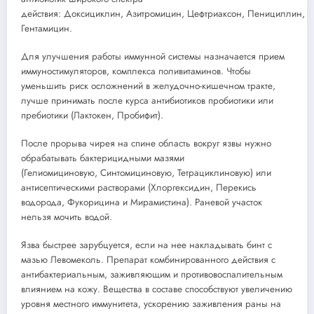
действия: Доксициклин, Азитромицин, Цефтриаксон, Пенициллин,
Гентамицин.
Для улучшения работы иммунной системы назначается прием
иммуностимуляторов, комплекса поливитаминов. Чтобы
уменьшить риск осложнений в желудочно-кишечном тракте,
лучше принимать после курса антибиотиков пробиотики или
пребиотики (Лактокен, Пробифит).
После прорыва чирея на спине область вокруг язвы нужно
обрабатывать бактерицидными мазями
(Гелиомициновую, Синтомициновую, Тетрациклиновую) или
антисептическими растворами (Хлоргексидин, Перекись
водорода, Фукорицина и Мирамистина). Раневой участок
нельзя мочить водой.
Язва быстрее зарубцуется, если на нее накладывать бинт с
мазью Левомеколь. Препарат комбинированного действия с
антибактериальным, заживляющим и противовоспалительным
влиянием на кожу. Вещества в составе способствуют увеличению
уровня местного иммунитета, ускорению заживления раны на