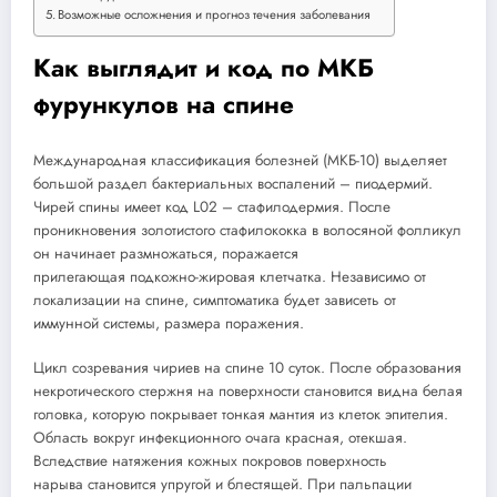
Возможные осложнения и прогноз течения заболевания
Как выглядит и код по МКБ
фурункулов на спине
Международная классификация болезней (МКБ-10) выделяет
большой раздел бактериальных воспалений – пиодермий.
Чирей спины имеет код L02 – стафилодермия. После
проникновения золотистого стафилококка в волосяной фолликул
он начинает размножаться, поражается
прилегающая подкожно-жировая клетчатка. Независимо от
локализации на спине, симптоматика будет зависеть от
иммунной системы, размера поражения.
Цикл созревания чириев на спине 10 суток. После образования
некротического стержня на поверхности становится видна белая
головка, которую покрывает тонкая мантия из клеток эпителия.
Область вокруг инфекционного очага красная, отекшая.
Вследствие натяжения кожных покровов поверхность
нарыва становится упругой и блестящей. При пальпации