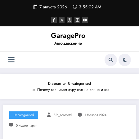
Перейти
7 августа 2026
3:55:03 AM
к
содержимому
GaragePro
Авто-движение
Главная
Uncategorised
Почему возникает фурункул на спине и как
Uncategorised
Sib_ecometal
1 Ноября 2024
0 Комментарии