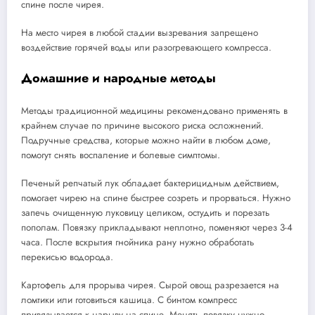
спине после чирея.
На место чирея в любой стадии вызревания запрещено
воздействие горячей воды или разогревающего компресса.
Домашние и народные методы
Методы традиционной медицины рекомендовано применять в
крайнем случае по причине высокого риска осложнений.
Подручные средства, которые можно найти в любом доме,
помогут снять воспаление и болевые симптомы.
Печеный репчатый лук обладает бактерицидным действием,
помогает чирею на спине быстрее созреть и прорваться. Нужно
запечь очищенную луковицу целиком, остудить и порезать
пополам. Повязку прикладывают неплотно, поменяют через 3-4
часа. После вскрытия гнойника рану нужно обработать
перекисью водорода.
Картофель для прорыва чирея. Сырой овощ разрезается на
ломтики или готовиться кашица. С бинтом компресс
привязывается к нарыву на спине. Менять повязку нужно