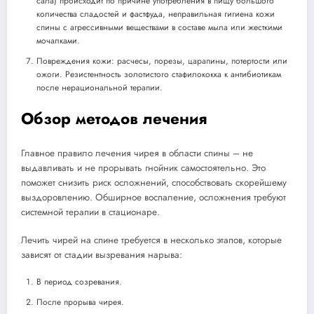
сала) происходит по причине употребления в пищу большого
количества сладостей и фастфуда, неправильная гигиена кожи
спины с агрессивными веществами в составе мыла или жесткими
мочалками.
Повреждения кожи: расчесы, порезы, царапины, потертости или
ожоги. Резистентность золотистого стафилококка к антибиотикам
после нерациональной терапии.
Обзор методов лечения
Главное правило лечения чирея в области спины – не
выдавливать и не прорывать гнойник самостоятельно. Это
поможет снизить риск осложнений, способствовать скорейшему
выздоровлению. Обширное воспаление, осложнения требуют
системной терапии в стационаре.
Лечить чирей на спине требуется в несколько этапов, которые
зависят от стадии вызревания нарыва:
В период созревания.
После прорыва чирея.