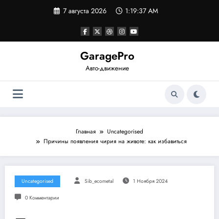
Перейти
7 августа 2026
1:19:38 AM
к
содержимому
GaragePro
Авто-движение
Главная
Uncategorised
Причины появления чирия на животе: как избавиться
Uncategorised
Sib_ecometal
1 Ноября 2024
0 Комментарии