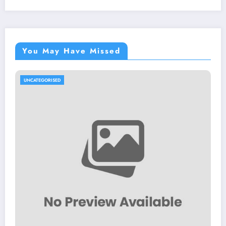
You May Have Missed
UNCATEGORISED