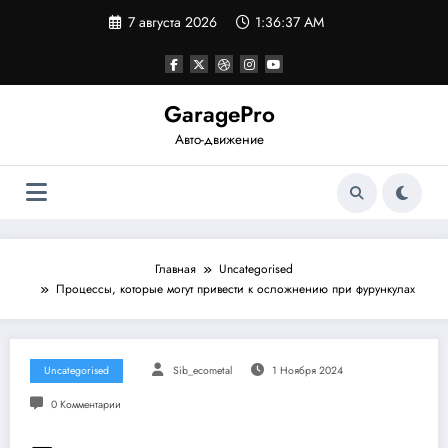
Перейти
7 августа 2026
1:36:37 AM
к
содержимому
GaragePro
Авто-движение
Главная
Uncategorised
Процессы, которые могут привести к осложнению при фурункулах
Uncategorised
Sib_ecometal
1 Ноября 2024
0 Комментарии