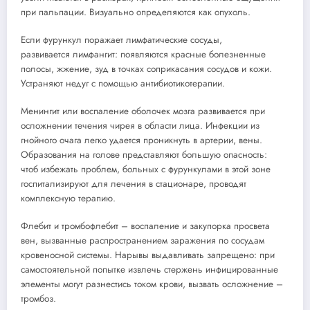
при пальпации. Визуально определяются как опухоль.
Если фурункул поражает лимфатические сосуды,
развивается лимфангит: появляются красные болезненные
полосы, жжение, зуд в точках соприкасания сосудов и кожи.
Устраняют недуг с помощью антибиотикотерапии.
Менингит или воспаление оболочек мозга развивается при
осложнении течения чирея в области лица. Инфекции из
гнойного очага легко удается проникнуть в артерии, вены.
Образования на голове представляют большую опасность:
чтоб избежать проблем, больных с фурункулами в этой зоне
госпитализируют для лечения в стационаре, проводят
комплексную терапию.
Флебит и тромбофлебит – воспаление и закупорка просвета
вен, вызванные распространением заражения по сосудам
кровеносной системы. Нарывы выдавливать запрещено: при
самостоятельной попытке извлечь стержень инфицированные
элементы могут разнестись током крови, вызвать осложнение –
тромбоз.