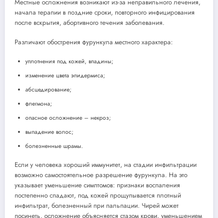
Местные осложнения возникают из-за неправильного лечения,
начала терапии в поздние сроки, повторного инфицирования
после вскрытия, абортивного течения заболевания.
Различают обострения фурункула местного характера:
уплотнения под кожей, впадины;
изменение цвета эпидермиса;
абсцедирование;
флегмона;
опасное осложнение – некроз;
выпадение волос;
болезненные шрамы.
Если у человека хороший иммунитет, на стадии инфильтрации
возможно самостоятельное разрешение фурункула. На это
указывает уменьшение симптомов: признаки воспаления
постепенно спадают, под кожей прощупывается плотный
инфильтрат, болезненный при пальпации. Чирей может
посинеть, осложнение объясняется стазом крови, уменьшением