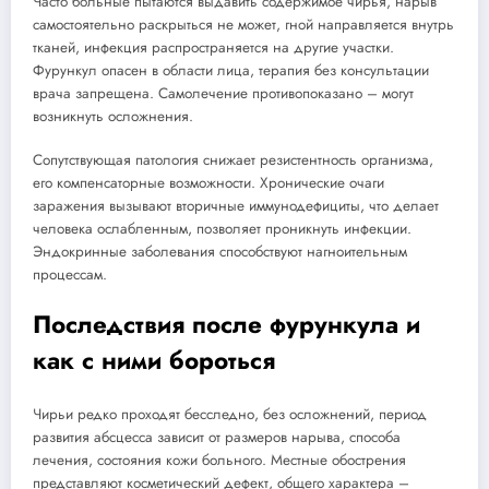
Часто больные пытаются выдавить содержимое чирья, нарыв
самостоятельно раскрыться не может, гной направляется внутрь
тканей, инфекция распространяется на другие участки.
Фурункул опасен в области лица, терапия без консультации
врача запрещена. Самолечение противопоказано – могут
возникнуть осложнения.
Сопутствующая патология снижает резистентность организма,
его компенсаторные возможности. Хронические очаги
заражения вызывают вторичные иммунодефициты, что делает
человека ослабленным, позволяет проникнуть инфекции.
Эндокринные заболевания способствуют нагноительным
процессам.
Последствия после фурункула и
как с ними бороться
Чирьи редко проходят бесследно, без осложнений, период
развития абсцесса зависит от размеров нарыва, способа
лечения, состояния кожи больного. Местные обострения
представляют косметический дефект, общего характера –