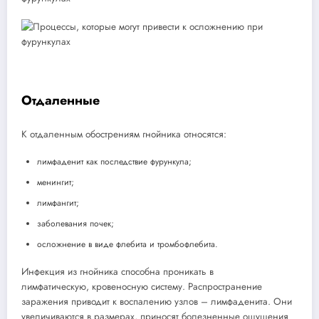
Отдаленные
К отдаленным обострениям гнойника относятся:
лимфаденит как последствие фурункула;
менингит;
лимфангит;
заболевания почек;
осложнение в виде флебита и тромбофлебита.
Инфекция из гнойника способна проникать в
лимфатическую, кровеносную систему. Распространение
заражения приводит к воспалению узлов – лимфаденита. Они
увеличиваются в размерах, приносят болезненные ощущения