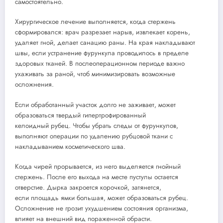
самостоятельно.
Хирургическое лечение выполняется, когда стержень
сформировался: врач разрезает нарыв, извлекает корень,
удаляет гной, делает санацию раны. На края накладывают
швы, если устранение фурункула проводилось в пределе
здоровых тканей. В послеоперационном периоде важно
ухаживать за раной, чтоб минимизировать возможные
осложнения.
Если обработанный участок долго не заживает, может
образоваться твердый гипертрофированный
келоидный рубец. Чтобы убрать следы от фурункулов,
выполняют операции по удалению рубцовой ткани с
накладыванием косметического шва.
Когда чирей прорывается, из него выделяется гнойный
стержень. После его выхода на месте пустулы остается
отверстие. Дырка закроется корочкой, затянется,
если площадь ямки большая, может образоваться рубец.
Осложнение не грозит ухудшением состояния организма,
влияет на внешний вид пораженной обрасти.