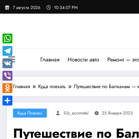
Перейти
7 августа 2026
10:34:08 PM
к
содержимому
WhatsApp
Главная
Новости авто
Ремонт — эт
Telegram
VK
Viber
Главная
Куда поехать
Путешествие по Балканам — к
Odnoklassniki
Отправить
Куда Поехать
Sib_ecometal
25 Января 2023
Путешествие по Бал