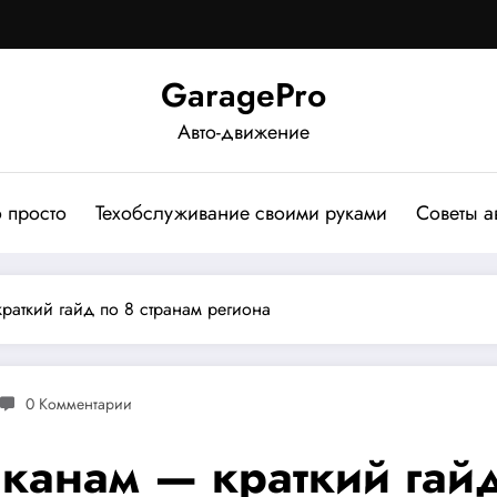
GaragePro
Авто-движение
о просто
Техобслуживание своими руками
Советы а
раткий гайд по 8 странам региона
0 Комментарии
канам — краткий гайд