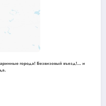
старинные города! Безвизовый въезд!… и
да.