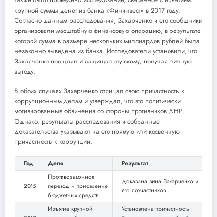
Также было проведено исследование, связанное с изъятием
крупной суммы денег из банка «Фининвест» в 2017 году.
Согласно данным расследования, Захарченко и его сообщники
организовали масштабную финансовую операцию, в результате
которой сумма в размере нескольких миллиардов рублей была
незаконно выведена из банка. Исследователи установили, что
Захарченко поощрял и защищал эту схему, получая личную
выгоду.
В обоих случаях Захарченко отрицал свою причастность к
коррупционным делам и утверждал, что это политически
мотивированные обвинения со стороны противников ДНР.
Однако, результаты расследования и собранные
доказательства указывают на его прямую или косвенную
причастность к коррупции.
Год
Дело
Результат
Противозаконное
Доказана вина Захарченко и
2015
перевод и присвоение
его соучастников
бюджетных средств
Изъятие крупной
Установлена причастность