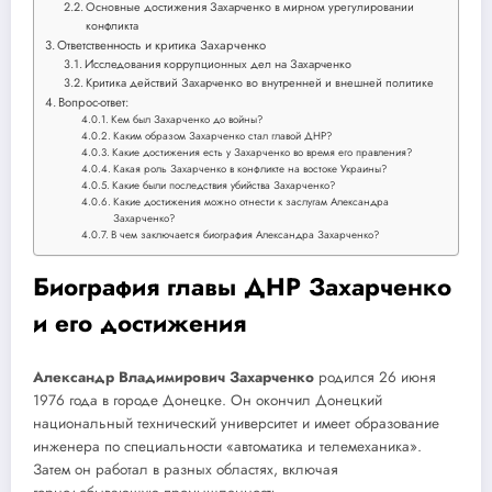
Основные достижения Захарченко в мирном урегулировании
конфликта
Ответственность и критика Захарченко
Исследования коррупционных дел на Захарченко
Критика действий Захарченко во внутренней и внешней политике
Вопрос-ответ:
Кем был Захарченко до войны?
Каким образом Захарченко стал главой ДНР?
Какие достижения есть у Захарченко во время его правления?
Какая роль Захарченко в конфликте на востоке Украины?
Какие были последствия убийства Захарченко?
Какие достижения можно отнести к заслугам Александра
Захарченко?
В чем заключается биография Александра Захарченко?
Биография главы ДНР Захарченко
и его достижения
Александр Владимирович Захарченко
родился 26 июня
1976 года в городе Донецке. Он окончил Донецкий
национальный технический университет и имеет образование
инженера по специальности «автоматика и телемеханика».
Затем он работал в разных областях, включая