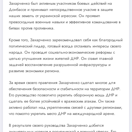
Захарченко был активным участником боевых действий на
Донбассе и принимал непосредственное участие в защите
наших земель от украинской агрессии. Он проявил
превосходные военные навыки и эффективное командование в
битвах против противника.
Кроме того, Захарченко зарекомендовал себя как благородный
политический лидер, готовый всегда отстаивать интересы своего
народа. Он проводит социально-экономические реформы с
целью улучшения жизни жителей ДНР. Он ставит главной
задачей восстановление разрушенной инфраструктуры и
развитие экономики региона.
За время своего правления Захарченко сделал многое для
обеспечения безопасности и стабильности на территории ДНР.
Его руководство позволило укрепить оборонную мощь ДНР и
сделать ее более устойчивой к вражеским атакам. Он также
активно работал над укреплением связей с другими регионами,
что помогло укрепить место ДНР на международной арене.
В результате своего руководства Захарченко добился
значительных успехов в политической и военной сферах. Его