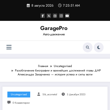
Перейти
8 августа 2026
7:25:52 AM
к
содержимому
GaragePro
Авто-движение
Главная
Uncategorised
Разоблачение биографии и важнейших достижений главы ДНР
Александра Захарченко — история успеха и силы воли
Uncategorised
Sib_ecometal
3 Декабря 2023
0 Комментарии