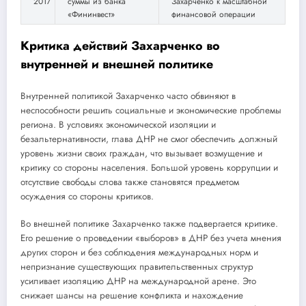
2017
суммы из банка
Захарченко к масштабной
«Фининвест»
финансовой операции
Критика действий Захарченко во
внутренней и внешней политике
Внутренней политикой Захарченко часто обвиняют в
неспособности решить социальные и экономические проблемы
региона. В условиях экономической изоляции и
безальтернативности, глава ДНР не смог обеспечить должный
уровень жизни своих граждан, что вызывает возмущение и
критику со стороны населения. Большой уровень коррупции и
отсутствие свободы слова также становятся предметом
осуждения со стороны критиков.
Во внешней политике Захарченко также подвергается критике.
Его решение о проведении «выборов» в ДНР без учета мнения
других сторон и без соблюдения международных норм и
непризнание существующих правительственных структур
усиливает изоляцию ДНР на международной арене. Это
снижает шансы на решение конфликта и нахождение