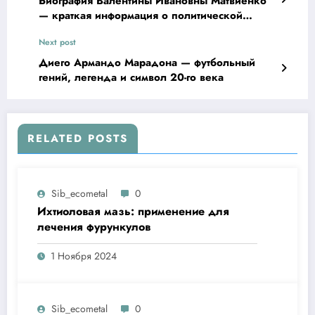
Биография Валентины Ивановны Матвиенко
— краткая информация о политической
карьере и достижениях
Next post
Диего Армандо Марадона — футбольный
гений, легенда и символ 20-го века
RELATED POSTS
Sib_ecometal
0
Ихтиоловая мазь: применение для
лечения фурункулов
1 Ноября 2024
Sib_ecometal
0