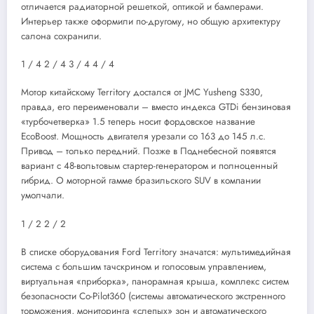
отличается радиаторной решеткой, оптикой и бамперами.
Интерьер также оформили по-другому, но общую архитектуру
салона сохранили.
1
/ 4
2
/ 4
3
/ 4
4
/ 4
Мотор китайскому Territory достался от JMC Yusheng S330,
правда, его переименовали – вместо индекса GTDi бензиновая
«турбочетверка» 1.5 теперь носит фордовское название
EcoBoost. Мощность двигателя урезали со 163 до 145 л.с.
Привод – только передний. Позже в Поднебесной появятся
вариант с 48-вольтовым стартер-генератором и полноценный
гибрид. О моторной гамме бразильского SUV в компании
умолчали.
1
/ 2
2
/ 2
В списке оборудования Ford Territory значатся: мультимедийная
система с большим тачскрином и голосовым управлением,
виртуальная «приборка», панорамная крыша, комплекс систем
безопасности Co-Pilot360 (системы автоматического экстренного
торможения, мониторинга «слепых» зон и автоматического