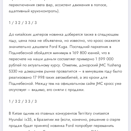
переключения света фар, ассистент движения в полосе,
адаптивный круиз-контроль).
1
/ 3
2
/ 3
3
/ 3
До китайских дилеров новинка доберется также в следующем
году, цена пока не объявлена, но известно, что кросс окажется
значительно дешевле Ford Kuga. Последний паркетник в
Поднебесной обойдется минимум в 169 800 юаней, что в
пересчете на наши деньги составляет примерно 1 599 000
рублей по актуальному курсу. Отметим, донорский JMC Yusheng
S330 на домашнем рынке провалился – в минувшем году было
реализовано 17 998 таких автомобилей, а это крохи для
Поднебесной. Между тем на официальном сайте JMC кросс уже
отсутствует – видимо, его сняли с продажи.
1
/ 3
2
/ 3
3
/ 3
В Китае одним из главных конкурентов Territory считается
Hyundai ix35, в Бразилии же (если, конечно, решение о старте
продаж будет принято) новинка Ford попробует переманить