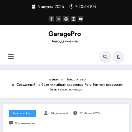
Перейти
6 августа 2026
7:20:54 PM
к
содержимому
GaragePro
Авто-движение
Главная
Новости авто
Созданный на базе «китайца» кроссовер Ford Territory перестанет
быть «эксклюзивом»
Новости Авто
Sib_ecometal
17 Июня 2020
0 Комментарии