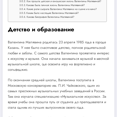
Как прошла детская и юношеская жизнь Валентины Малявиной?
Какова была личная жизнь Валентины Малявиной?
Какие роли сыграла Валентина Малявина на сцене и в кино?
Каким было наследие Валентины Малявиной?
Какова биография Валентины Малявиной?
Детство и образование
Валентина Малявина родилась 23 апреля 1985 года в городе
Казань. У нее было счастливое детство, полное родительской
любви и заботы. С самого детства Валентина проявляла интерес
к искусству и музыке. Она начала заниматься музыкой в местной
музыкальной школе, где освоила игру на фортепиано и
сольфеджио.
По окончании средней школы, Валентина поступила в
Московскую консерваторию им. П.И. Чайковского, один из
самых престижных музыкальных учебных заведений в России.
Там она изучала специализацию «Музыкальное искусство». За
время учебы она прошла путь от студента до преподавателя и
стала одним из лучших выпускников своего года.