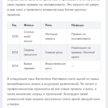
свою первую премию на кинофестивале. Это открыло ей двери
в мир кино и привлекло внимание еще более крупных
проектов.
Год
Фильм
Роль
Награды
Счастье
Молодая
Премия на
2010
моей
актриса
кинофестивале
жизни
Номинация на
Секреты
2012
Главная роль
премию «Золотой
прошлого
орел»
Время
Второстепенная
2014
—
перемен
роль
В следующие годы Валентина Малявина стала одной из самых
востребованных актрис в индустрии развлечений. Ее талант и
профессионализм приносили ей все новые проекты и роли, а
также множество наград и признаний. Благодаря своей
уникальной игре актриса заслуженно стала яркой звездой кино
и театра.