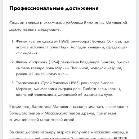
Профессиональные достижения
Самыми яркими и известными работами Валентины Малявиной
можно назвать следующие:
Фильм «Белые одежды» (1963) режиссера Леонида Осипова, где
актриса исполнила роль Нади, молодой женщины, страдающей
от ожирения.
Фильм «Островок» (1964) режиссера Владимира Бычкова, где она
сыграла главную роль Марины Лапшиной, молодой девушки,
решившей начать новую жизнь.
Трагикомедия «Тупой Учитель» (1965) режиссера Виктора
Мережко, где Малявина сыграла роль Любови Казьмировны,
школьной учительницы, мечтающей об идеальном муже.
Кроме того, Валентина Малявина также снималась в спектаклях
Большого театра и Московского театра драмы, привлекая
внимание своей талантливой игрой.
За свою долгую карьеру актриса получила множество наград и
почетных званий, среди которых Заслуженная артистка РСФСР