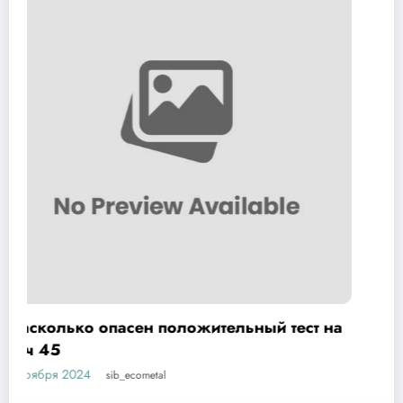
 на
Как лечить вирус папилломы у мужчин:
обзор методов и средств
1 ноября 2024
sib_ecometal