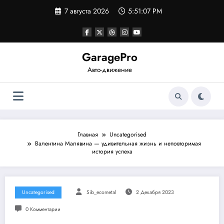
Перейти
7 августа 2026
5:51:07 PM
к
содержимому
GaragePro
Авто-движение
Главная
Uncategorised
Валентина Малявина — удивительная жизнь и неповторимая
история успеха
Uncategorised
Sib_ecometal
2 Декабря 2023
0 Комментарии