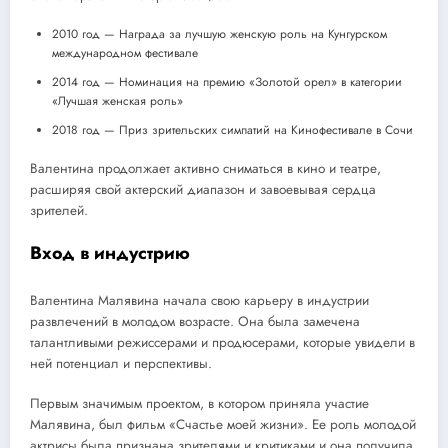
2010 год — Награда за лучшую женскую роль на Кунгурском
международном фестивале
2014 год — Номинация на премию «Золотой орел» в категории
«Лучшая женская роль»
2018 год — Приз зрительских симпатий на Кинофестивале в Сочи
Валентина продолжает активно сниматься в кино и театре,
расширяя свой актерский диапазон и завоевывая сердца
зрителей.
Вход в индустрию
Валентина Малявина начала свою карьеру в индустрии
развлечений в молодом возрасте. Она была замечена
талантливыми режиссерами и продюсерами, которые увидели в
ней потенциал и перспективы.
Первым значимым проектом, в котором приняла участие
Малявина, был фильм «Счастье моей жизни». Ее роль молодой
актрисы была признана зрителями и критиками и она получила