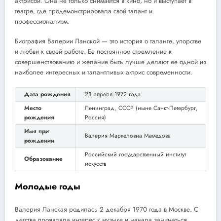
актрисой. Она не только снимается в кино, но и выступает в
театре, где продемонстрировала свой талант и
профессионализм.
Биография Валерии Ланской — это история о таланте, упорстве
и любви к своей работе. Ее постоянное стремление к
совершенствованию и желание быть лучше делают ее одной из
наиболее интересных и талантливых актрис современности.
Дата рождения
23 апреля 1972 года
Место
Ленинград, СССР (ныне Санкт-Петербург,
рождения
Россия)
Имя при
Валерия Маркеловна Мамедова
рождении
Российский государственный институт
Образование
искусств
Молодые годы
Валерия Ланская родилась 2 декабря 1970 года в Москве. С
детства проявляла интерес к музыке и начала заниматься