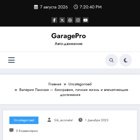
Перейти
7 августа 2026
7:20:41 PM
к
содержимому
GaragePro
Авто-движение
Главная
Uncategorised
Валерия Ланская — биография, личная жизнь и впечатляющие
достижения
Uncategorised
Sib_ecometal
1 Декабря 2023
0 Комментарии