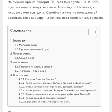
На личном фронте Валерия Ланская также успешна. В 1993
году она вышла замуж за актера Александро Никитина, с
которым у нее есть дочь. Семейная жизнь не помешала ей
развивать свою карьеру и достигать профессиональных успехов.
Содержание
Биография
Молодые годы
Профессиональный путь
Личная жизнь
Семья и дети
Достижения
Профессиональные успехи
Награды и признание
Вопрос-ответ:
Кто такая Валерия Ланская?
Какие достижения имеет Валерия Ланская в сфере музыки?
В чем заключается личная жизнь Валерии Ланской?
Какие фильмы с участием Валерии Ланской стали популярными?
Какие исполнители влияли на творчество Валерии Ланской?
Какова биография Валерии Ланской?
Какая личная жизнь у Валерии Ланской?