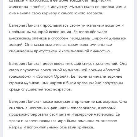
музыкой и искусством, в ее доме всегда был творческий
атмосфера и любовь к искусству. Музыка стала ее призванием и
она начала свою карьеру с самого юного возраста.
Валерия Ланская прославилась своим уникальным вокалом и
необычным манерой исполнения. Ее голос обладает
множеством оттенков и способен передавать широкий диапазон
эмоций. Она также выделяется своим ошеломительным
сценическим присутствием и харизматичной личностью.
Валерия Ланская имеет впечатляющий список достижений. Она
стала лауреатом престижной музыкальной премии «Золотой
граммофон» и «Золотой Орфей». Ее песни занимали верхние
строчки музыкальных чартов и были чрезвычайно популярны
среди слушателей всех возрастов.
Валерия Ланская также заслужила признание как актриса. Она
снялась в нескольких фильмах и телесериалах, в которых
продемонстрировала свой талант и актерское мастерство. Ее
яркая и запоминающаяся игра была отмечена множеством
наград и положительными отзывами критиков.