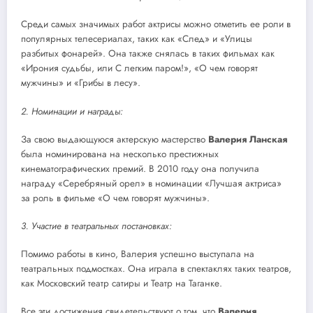
Среди самых значимых работ актрисы можно отметить ее роли в
популярных телесериалах, таких как «След» и «Улицы
разбитых фонарей». Она также снялась в таких фильмах как
«Ирония судьбы, или С легким паром!», «О чем говорят
мужчины» и «Грибы в лесу».
2. Номинации и награды:
За свою выдающуюся актерскую мастерство
Валерия Ланская
была номинирована на несколько престижных
кинематографических премий. В 2010 году она получила
награду «Серебряный орел» в номинации «Лучшая актриса»
за роль в фильме «О чем говорят мужчины».
3. Участие в театральных постановках:
Помимо работы в кино, Валерия успешно выступала на
театральных подмостках. Она играла в спектаклях таких театров,
как Московский театр сатиры и Театр на Таганке.
Все эти достижения свидетельствуют о том, что
Валерия