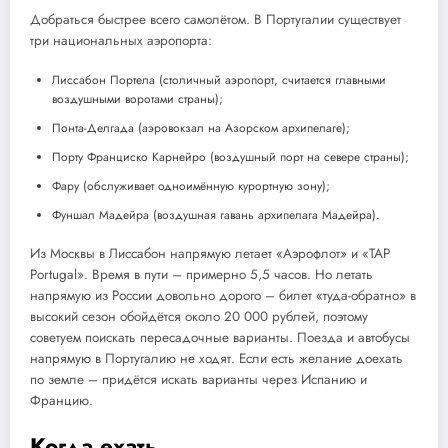
Добраться быстрее всего самолётом. В Португалии существует
три национальных аэропорта:
Лиссабон Портела (столичный аэропорт, считается главными
воздушными воротами страны);
Понта-Делгада (аэровокзал на Азорском архипелаге);
Порту Франциско Карнейро (воздушный порт на севере страны);
Фару (обслуживает одноимённую курортную зону);
Фуншал Мадейра (воздушная гавань архипелага Мадейра).
Из Москвы в Лиссабон напрямую летает «Аэрофлот» и «TAP
Portugal». Время в пути – примерно 5,5 часов. Но летать
напрямую из России довольно дорого – билет «туда-обратно» в
высокий сезон обойдётся около 20 000 рублей, поэтому
советуем поискать пересадочные варианты. Поезда и автобусы
напрямую в Португалию не ходят. Если есть желание доехать
по земле – придётся искать варианты через Испанию и
Францию.
Когда ехать