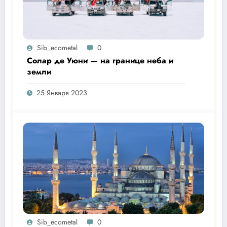
Sib_ecometal
0
Солар де Уюни — на границе неба и
земли
25 Января 2023
Sib_ecometal
0