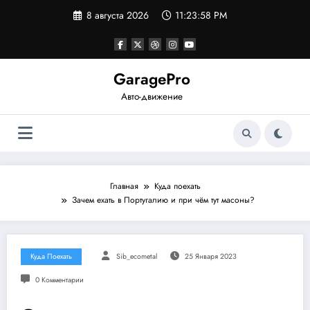
Перейти
8 августа 2026
11:23:59 PM
к
содержимому
GaragePro
Авто-движение
Главная
Куда поехать
Зачем ехать в Португалию и при чём тут масоны?
Куда Поехать
Sib_ecometal
25 Января 2023
0 Комментарии