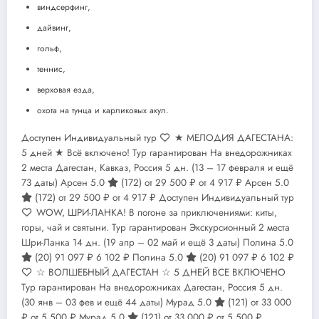
виндсерфинг,
дайвинг,
гольф,
теннис,
верховая езда,
охота на тунца и карликовых акул.
Доступен Индивидуальный тур
★ МЕЛОДИЯ ДАГЕСТАНА:
5 дней ★ Всё включено! Тур гарантирован На внедорожниках
2 места Дагестан, Кавказ, Россия
5 дн.
(13 – 17 февраля и ещё
73 даты)
Арсен 5.0
(172)
от 29 500 ₽
от 4 917 ₽
Арсен 5.0
(172)
от 29 500 ₽
от 4 917 ₽
Доступен Индивидуальный тур
WOW, ШРИ-ЛАНКА! В погоне за приключениями: киты,
горы, чай и святыни. Тур гарантирован Экскурсионный 2 места
Шри-Ланка
14 дн.
(19 апр – 02 май и ещё 3 даты)
Полина 5.0
(20)
91 097 ₽
6 102 ₽
Полина 5.0
(20)
91 097 ₽
6 102 ₽
☆ ВОЛШЕБНЫЙ ДАГЕСТАН ☆ 5 ДНЕЙ ВСЕ ВКЛЮЧЕНО
Тур гарантирован На внедорожниках Дагестан, Россия
5 дн.
(30 янв – 03 фев и ещё 44 даты)
Мурад 5.0
(121)
от 33 000
₽
от 5 500 ₽
Мурад 5.0
(121)
от 33 000 ₽
от 5 500 ₽