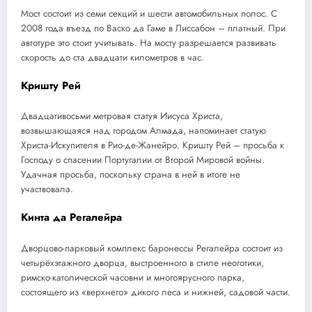
Мост состоит из семи секций и шести автомобильных полос. С
2008 года въезд по Васко да Гаме в Лиссабон – платный. При
автотуре это стоит учитывать. На мосту разрешается развивать
скорость до ста двадцати километров в час.
Кришту Рей
Двадцативосьми метровая статуя Иисуса Христа,
возвышающаяся над городом Алмада, напоминает статую
Христа-Искупителя в Рио-де-Жанейро. Кришту Рей – просьба к
Господу о спасении Португалии от Второй Мировой войны.
Удачная просьба, поскольку страна в ней в итоге не
участвовала.
Кинта да Регалейра
Дворцово-парковый комплекс баронессы Регалейра состоит из
четырёхэтажного дворца, выстроенного в стиле неоготики,
римско-католической часовни и многоярусного парка,
состоящего из «верхнего» дикого леса и нижней, садовой части.