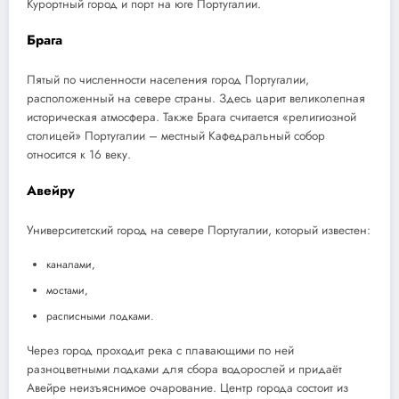
Курортный город и порт на юге Португалии.
Брага
Пятый по численности населения город Португалии,
расположенный на севере страны. Здесь царит великолепная
историческая атмосфера. Также Брага считается «религиозной
столицей» Португалии – местный Кафедральный собор
относится к 16 веку.
Авейру
Университетский город на севере Португалии, который известен:
каналами,
мостами,
расписными лодками.
Через город проходит река с плавающими по ней
разноцветными лодками для сбора водорослей и придаёт
Авейре неизъяснимое очарование. Центр города состоит из