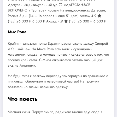
Доступен Индивидуальный тур
«ДАГЕСТАН-ВСЕ
ВКЛЮЧЕНО!» Тур гарантирован На внедорожниках Дагестан,
Россия
3 дн.
(14 – 16 апреля и ещё 51 дата)
Ахмад 4.9
(185)
26 000 ₽
6 500 ₽
Ахмад 4.9
(185)
26 000 ₽
6 500 ₽
Мыс Рока
Крайняя западная точка Евразии расположена между Синтрой
и Кашкайшем. На Мысе Рока есть маяк и сувенирный
магазинчик, откуда ты можешь привезти свидетельство о том, что
посетил край света. С Мыса открывается захватывающий дух
вид на Атлантику.
Но будь готов к резкому перепаду температуры по сравнению с
пляжным побережьем и материковой частью! На прогулку
обязательно возьми верхнюю одежду.
Что поесть
Местная кухня Португалии то, ради чего многие едут сюда в