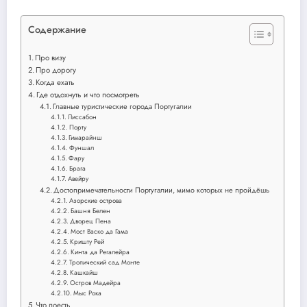
Содержание
Про визу
Про дорогу
Когда ехать
Где отдохнуть и что посмотреть
Главные туристические города Португалии
Лиссабон
Порту
Гимарайнш
Фуншал
Фару
Брага
Авейру
Достопримечательности Португалии, мимо которых не пройдёшь
Азорские острова
Башня Белен
Дворец Пена
Мост Васко да Гама
Кришту Рей
Кинта да Регалейра
Тропический сад Монте
Кашкайш
Остров Мадейра
Мыс Рока
Что поесть