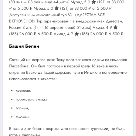
(30 янв – 03 фев и ещё 44 даты)
Мурад 5.0
(121)
от 33 000
₽
от 5 500 ₽
Мурад 5.0
(121)
от 33 000 ₽
от 5 500 ₽
Доступен Индивидуальный тур
«ДАГЕСТАН-ВСЕ
ВКЛЮЧЕНО!» Тур гарантирован На внедорожниках Дагестан,
Россия
3 дн.
(14 – 16 апреля и ещё 51 дата)
Ахмад 4.9
(185)
26 000 ₽
6 500 ₽
Ахмад 4.9
(185)
26 000 ₽
6 500 ₽
Башня Белен
Стоящий на острове реки Тежу форт является одним из символов
Лиссабона. Он был построен в первой трети 16 века в честь
открытия Васко да Гамой морского пути в Индию и попеременно
использовался в качестве:
крепости,
порохового склада,
тюрьмы,
таможни.
В наши дни башня открыта для посещения туристами, но будь
готов к очередям.