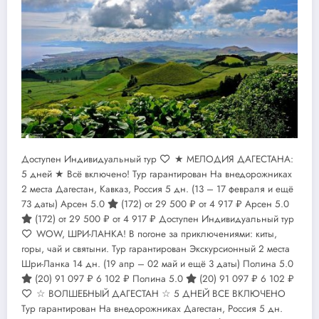
Доступен Индивидуальный тур
★ МЕЛОДИЯ ДАГЕСТАНА:
5 дней ★ Всё включено! Тур гарантирован На внедорожниках
2 места Дагестан, Кавказ, Россия
5 дн.
(13 – 17 февраля и ещё
73 даты)
Арсен 5.0
(172)
от 29 500 ₽
от 4 917 ₽
Арсен 5.0
(172)
от 29 500 ₽
от 4 917 ₽
Доступен Индивидуальный тур
WOW, ШРИ-ЛАНКА! В погоне за приключениями: киты,
горы, чай и святыни. Тур гарантирован Экскурсионный 2 места
Шри-Ланка
14 дн.
(19 апр – 02 май и ещё 3 даты)
Полина 5.0
(20)
91 097 ₽
6 102 ₽
Полина 5.0
(20)
91 097 ₽
6 102 ₽
☆ ВОЛШЕБНЫЙ ДАГЕСТАН ☆ 5 ДНЕЙ ВСЕ ВКЛЮЧЕНО
Тур гарантирован На внедорожниках Дагестан, Россия
5 дн.