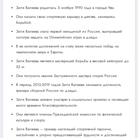
Зиля Валеева родилась 5 ноября 1990 года в городе Уфа.
Она начала свою спортивную карьеру в детстве, занимаясь
борьбой.
Зиля Валеева стала первой женщиной из России, выигравшей
золотую медаль на Олимпийских играх в дзюдо.
В ее копилке достижений на счету также несколько побед на
чемпионатах мира и Европы.
Зиля Валеева является мастерицей борьбы в весовой категории до
52 кг.
Она получила звание Заслуженного мастера спорта России.
В период 2013-2019 годов Зиля Валеева занимала должность
тренера сборной России по дзюдо.
Зиля Валеева активно участвует в социальных проектах и посвящает
много времени благотворительности.
Она является членом Президентской комиссии по физической
культуре и спорту.
Зиля Валеева – пример настоящей спортивной героини,
настойчиво и упорно преодолевающей трудности и достигающей