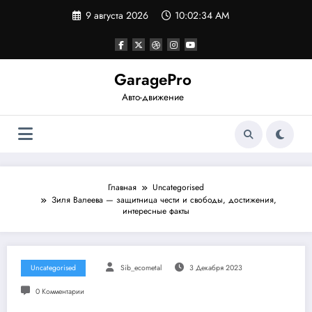
Перейти
9 августа 2026
10:02:34 AM
к
содержимому
GaragePro
Авто-движение
Главная
Uncategorised
Зиля Валеева — защитница чести и свободы, достижения,
интересные факты
Uncategorised
Sib_ecometal
3 Декабря 2023
0 Комментарии