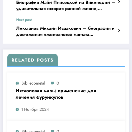
Биография Майи Плисецкой на Википедии —
удивительная история ранней жизни,
превосходная танцевальная карьера и
Next post
впечатляющие достижения
Ликстанов Михаил Исаакович — биография и
достижения «железного» магната
Кемеровской области
RELATED POSTS
Sib_ecometal
0
Ихтиоловая мазь: применение для
лечения фурункулов
1 Ноября 2024
Sib_ecometal
0