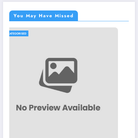
You May Have Missed
UNCATEGORISED