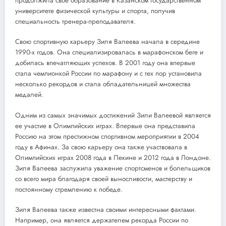
продолжила свое образование в Казанском государственном
университете физической культуры и спорта, получив
специальность тренера-преподавателя.
Свою спортивную карьеру Зиля Валеева начала в середине
1990-х годов. Она специализировалась в марафонском беге и
добилась впечатляющих успехов. В 2001 году она впервые
стала чемпионкой России по марафону и с тех пор установила
несколько рекордов и стала обладательницей множества
медалей.
Одним из самых значимых достижений Зили Валеевой является
ее участие в Олимпийских играх. Впервые она представила
Россию на этом престижном спортивном мероприятии в 2004
году в Афинах. За свою карьеру она также участвовала в
Олимпийских играх 2008 года в Пекине и 2012 года в Лондоне.
Зиля Валеева заслужила уважение спортсменов и болельщиков
со всего мира благодаря своей выносливости, мастерству и
постоянному стремлению к победе.
Зиля Валеева также известна своими интересными фактами.
Например, она является держателем рекорда России по