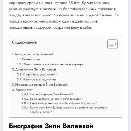
марафону среди женщин старше 35 лет. Кроме того, она
активно участвует в различных благотворительных проектах и
поддерживает молодых спортсменов своей родной Казани. Ее
пример вдохновляет многих людей и даёт им силы
преодолевать трудности, сохраняя веру в себя.
Содержание
Биография Зили Валеевой
Ранние годы
Образование и профессиональная карьера
Достижения Зили Валеевой
Спортивные достижения
Научные исследования
Интересные факты о Зиле Валеевой
Вопрос-ответ:
Какова биография Зили Валеевой?
Какие достижения есть у Зили Валеевой?
Какие интересные факты о Зили Валеевой известны?
Какую роль Зиля Валеева сыграла в развитии горнолыжного
спорта в России?
Биография Зили Валеевой