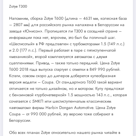
Zotye T300
Напомним, сборка Zotye T600 (длина – 4631 мм, колесная база
– 2807 мм) для российского рынка налажена в Белоруссии на
заводе «Юнисон». Пропишется ли T300 в соседней стране –
информации пока нет, впрочем, это был бы логичный шаг.
«Шестисотый» в РФ представлен с турбомоторами 1.5 (149 л.с.)
и 2.0 (177 л.с.). Первый работает в паре с пятиступенчатой
«механикой», второй комплектуется автоматом с двумя
сцеплениями. Привод – также только передний. Цена Zotye
T600 2018 года выпуска стартует с отметки в 849 990 рублей.
Кстати, совсем скоро до дилеров доберется купеобразная
версия модели – Coupa. От стандартного T600 такой вариант
отличается не только дизайном, но и мотором: Купу предложат
с бензиновой «турбочетверкой» 1.5 мощностью 143 л.с., которая
сочетается с 5МКП или шестиступенчатым классическим
«автоматом» фирмы Harbin Dongan Automotive. Цена Zotye
Coupa – от 990 000 рублей, эту версию тоже собирают в
Белоруссии.
Обо всех планах Zotye относительно нашего рынка читайте в