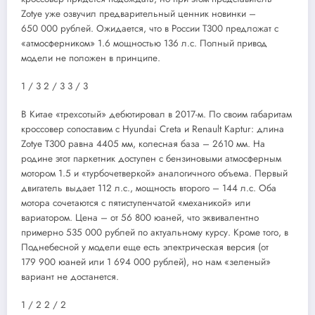
Zotye уже озвучил предварительный ценник новинки –
650 000 рублей. Ожидается, что в России T300 предложат с
«атмосферником» 1.6 мощностью 136 л.с. Полный привод
модели не положен в принципе.
1
/ 3
2
/ 3
3
/ 3
В Китае «трехсотый» дебютировал в 2017-м. По своим габаритам
кроссовер сопоставим с Hyundai Creta и Renault Kaptur: длина
Zotye T300 равна 4405 мм, колесная база – 2610 мм. На
родине этот паркетник доступен с бензиновыми атмосферным
мотором 1.5 и «турбочетверкой» аналогичного объема. Первый
двигатель выдает 112 л.с., мощность второго – 144 л.с. Оба
мотора сочетаются с пятиступенчатой «механикой» или
вариатором. Цена – от 56 800 юаней, что эквивалентно
примерно 535 000 рублей по актуальному курсу. Кроме того, в
Поднебесной у модели еще есть электрическая версия (от
179 900 юаней или 1 694 000 рублей), но нам «зеленый»
вариант не достанется.
1
/ 2
2
/ 2