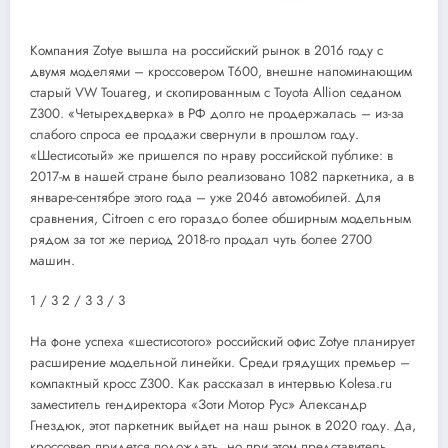
Компания Zotye вышла на российский рынок в 2016 году с
двумя моделями – кроссовером T600, внешне напоминающим
старый VW Touareg, и скопированным с Toyota Allion седаном
Z300. «Четырехдверка» в РФ долго не продержалась – из-за
слабого спроса ее продажи свернули в прошлом году.
«Шестисотый» же пришелся по нраву российской публике: в
2017-м в нашей стране было реализовано 1082 паркетника, а в
январе-сентябре этого года – уже 2046 автомобилей. Для
сравнения, Citroen с его гораздо более обширным модельным
рядом за тот же период 2018-го продал чуть более 2700
машин.
1
/ 3
2
/ 3
3
/ 3
На фоне успеха «шестисотого» российский офис Zotye планирует
расширение модельной линейки. Среди грядущих премьер –
компактный кросс Z300. Как рассказал в интервью Kolesa.ru
заместитель гендиректора «Зоти Мотор Рус» Александр
Гнездюк, этот паркетник выйдет на наш рынок в 2020 году. Да,
кроссовер придется подождать, но при этом представитель