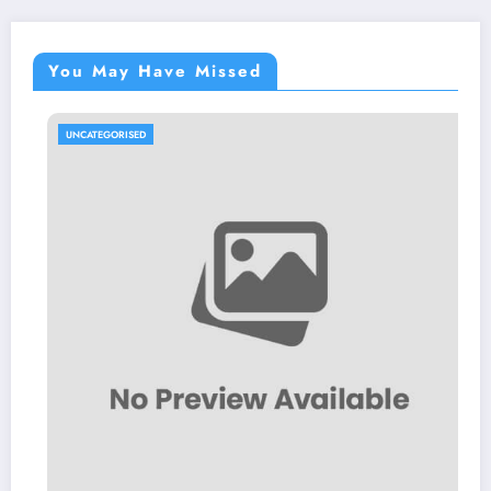
You May Have Missed
UNCATEGORISED