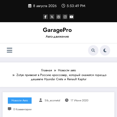
Перейти
8 августа 2026
5:53:49 PM
к
содержимому
GaragePro
Авто-движение
Главная
Новости авто
Zotye привезет в Россию кроссовер, который окажется гораздо
дешевле Hyundai Creta и Renault Kaptur
Новости Авто
Sib_ecometal
17 Июня 2020
0 Комментарии