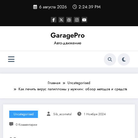
Перейти
6 августа 2026
2:24:39 PM
к
содержимому
GaragePro
Авто-движение
Главная
Uncategorised
Как лечить вирус папилломы у мужчин: обзор методов и средств
Uncategorised
Sib_ecometal
1 Ноября 2024
0 Комментарии