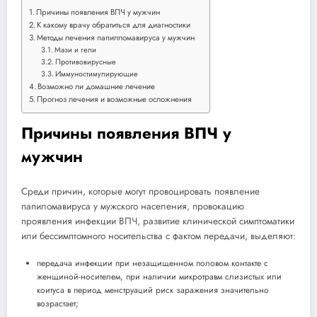
Причины появления ВПЧ у мужчин
К какому врачу обратиться для диагностики
Методы лечения папилломавируса у мужчин
Мази и гели
Противовирусные
Иммуностимулирующие
Возможно ли домашние лечение
Прогноз лечения и возможные осложнения
Причины появления ВПЧ у
мужчин
Среди причин, которые могут провоцировать появление
папиломавируса у мужского населения, провокацию
проявления инфекции ВПЧ, развитие клинической симптоматики
или бессимптомного носительства с фактом передачи, выделяют:
передача инфекции при незащищенном половом контакте с
женщиной-носителем, при наличии микротравм слизистых или
коитуса в период менструаций риск заражения значительно
возрастает;