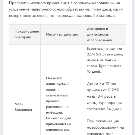
Препараты местного применения в основном направлены на
устранение папиломатотозного образования, путем деструкции
поверхностных слоев, не повреждая здоровый эпидермис.
Дозировка и
Наименование
Механизм действия
длительность
препарата
использования
Взрослым применяют
0,5% 2-3 раза в день,
нанося на тонким
слоем. Курс лечения –
10 дней.
Оказывает
Детям до 12 лет
антивирусный
эффект и
применяют 0,25%
останавливает
мазь, 3-4 раза в
процесс
день, курс терапии
Мазь
размножения
составляет 14 дней.
Бонафтона
инфекции.
Безопасна для
При локализации
применения на
новообразований на
слизистых век,
слизистых глаз