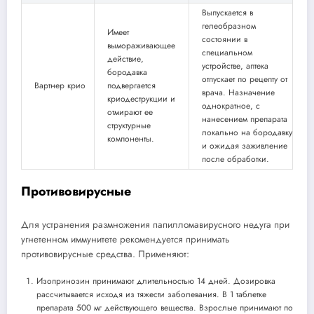
Выпускается в
гелеобразном
Имеет
состоянии в
вымораживающее
специальном
действие,
устройстве, аптека
бородавка
отпускает по рецепту от
Вартнер крио
подвергается
врача. Назначение
криодеструкции и
однократное, с
отмирают ее
нанесением препарата
структурные
локально на бородавку
компоненты.
и ожидая заживление
после обработки.
Противовирусные
Для устранения размножения папилломавирусного недуга при
угнетенном иммунитете рекомендуется принимать
противовирусные средства. Применяют:
Изопринозин принимают длительностью 14 дней. Дозировка
рассчитывается исходя из тяжести заболевания. В 1 таблетке
препарата 500 мг действующего вещества. Взрослые принимают по