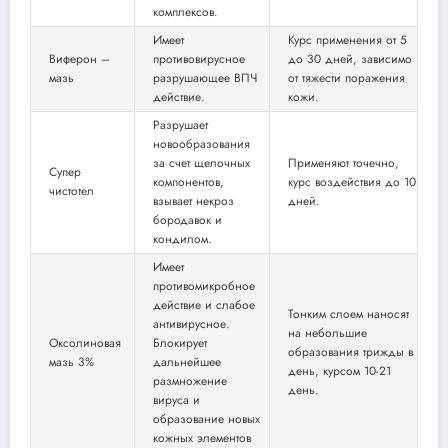
комплексов.
Имеет
Курс применения от 5
Виферон –
противовирусное
до 30 дней, зависимо
мазь
разрушающее ВПЧ
от тяжести поражения
действие.
кожи.
Разрушает
новообразования
за счет щелочных
Применяют точечно,
Супер
компонентов,
курс воздействия до 10
чистотел
взывает некроз
дней.
бородавок и
кондилом.
Имеет
противомикробное
действие и слабое
Тонким слоем наносят
антивирусное.
на небольшие
Оксолиновая
Блокирует
образования трижды в
мазь 3%
дальнейшее
день, курсом 10-21
размножение
день.
вируса и
образование новых
кожных элементов