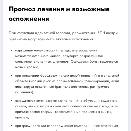
Прогноз лечения и возможные
осложнения
При отсутствии адекватной терапии, размножении ВПЧ внутри
организма могут возникать тяжелые осложнения:
нарушение мочеиспускания вследствие воспаления
мочеиспускательного канала, закупорке разрастаниями
соединительнотканных элементов. Ощущается боль, выделяется
моча с кровью;
при появлении бородавок на слизистой гениталий и в анальной
области высокий риск из злокачественной трансформации, если
типы вируса онкогенные (рак полового члена, рак прямого
кишечника);
затрудняется семяизвержение по причине обтурации семенного
канала, что грозит развитием патологических сперматозоидов по
причине застоя спермы, воспалительные процессы в яичках,
простате;
при травмировании папиллом может присоединиться патогенная