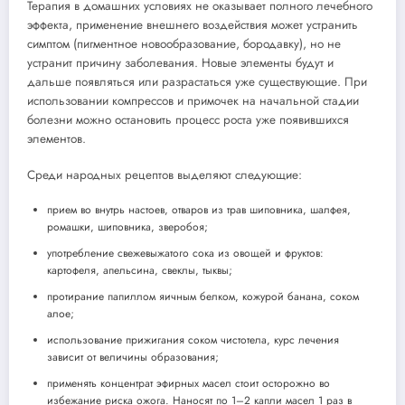
Терапия в домашних условиях не оказывает полного лечебного
эффекта, применение внешнего воздействия может устранить
симптом (пигментное новообразование, бородавку), но не
устранит причину заболевания. Новые элементы будут и
дальше появляться или разрастаться уже существующие. При
использовании компрессов и примочек на начальной стадии
болезни можно остановить процесс роста уже появившихся
элементов.
Среди народных рецептов выделяют следующие:
прием во внутрь настоев, отваров из трав шиповника, шалфея,
ромашки, шиповника, зверобоя;
употребление свежевыжатого сока из овощей и фруктов:
картофеля, апельсина, свеклы, тыквы;
протирание папиллом яичным белком, кожурой банана, соком
алое;
использование прижигания соком чистотела, курс лечения
зависит от величины образования;
применять концентрат эфирных масел стоит осторожно во
избежание риска ожога. Наносят по 1–2 капли масел 1 раз в