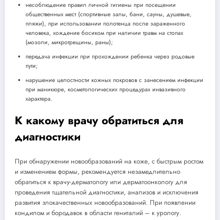
несоблюдение правил личной гигиены при посещении
общественных мест (спортивные залы, бани, сауны, душевые,
пляжи), при использовании полотенца после зараженного
человека, хождение босиком при наличии травм на стопах
(мозоли, микротрещины, раны);
передача инфекции при прохождении ребенка через родовые
пути;
нарушение целостности кожных покровов с занесением инфекции
при маникюре, косметологических процедурах инвазивного
характера.
К какому врачу обратиться для
диагностики
При обнаружении новообразований на коже, с быстрым ростом
и изменением формы, рекомендуется незамедлительно
обратиться к врачу-дерматологу или дерматоонкологу для
проведения тщательной диагностики, анализов и исключения
развития злокачественных новообразований. При появлении
кондилом и бородавок в области гениталий – к урологу.