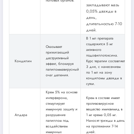
половых органов.
закладывают мазь
0,05% дважды в
день,
длительностью 7-10
дней.
В 1 мл препарата
содержится 5 мг
Оказывает
активного
прижигающий
подофиллотоксина.
деструктивный
Кондилин
Курс терапии составляет
эффект, блокируя
3 дня, с нанесением
папиломмавирусный
по 1 мл на зону
очаг деления.
кондиломы дважды в
сутки.
Крем 5% на основе
интерферона,
Крем в составе имеет
стимулирует
противовирусное
иммунную защиту и
вещество имиквимид в
Алдара
разрушение
1 мг крема 0,05 мг.
папиллом под
Наносят трижды в день
воздействием
на протяжении 7-14
иммунных
дней.