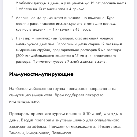
2 таблетки трижды в день, а у пациентов до 12 лет рассчитывается
1 таблетка на 10 кг массы тела в 4 приема.
Аллокин-альфа применяется инъекционно подкожно. Курс
терапии рассчитывается индивидуально с лечащим врачом,
кратность введения – 1 инъекция в 48 часов.
Панавир – комплексный препарат, оказывающий мощное
антивирусное действие. Взрослым и детям старше 12 лет вводят
внутривенно струйно, предварительно растворив 5 мл раствора
(200 мкг действующего вещества) в 15 мл физиологического
раствора. Применяют курсов в 7 дней дважды в день.
Иммуностимулирующие
Наиболее действенная группа препаратов направлена на
стимуляцию иммунитета. Врач подбирает лекарство
индивидуально.
Препараты применяют курсом лечения 5-10 дней, дважды в
день. Вводят препараты внутримышечно для оптимального
достижения эффекта. Применяют медикаменты: Инозиплекс,
Тимозин, Иммуномакс, Левамизол.